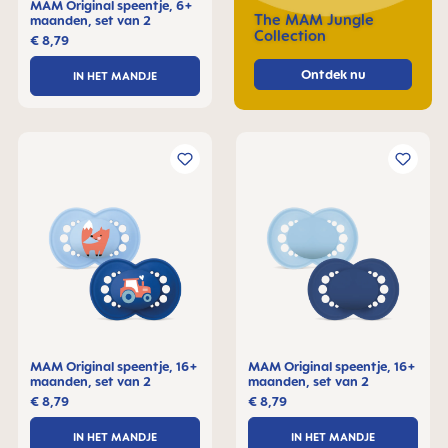
MAM Original speentje, 6+
The MAM Jungle
maanden, set van 2
Collection
€ 8,79
Ontdek nu
IN HET MANDJE
MAM Original speentje, 16+
MAM Original speentje, 16+
maanden, set van 2
maanden, set van 2
€ 8,79
€ 8,79
IN HET MANDJE
IN HET MANDJE