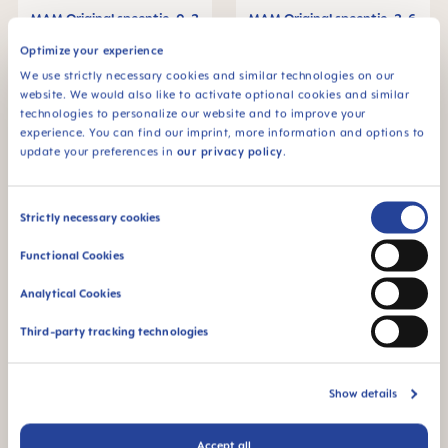
MAM Original speentje, 0-2
MAM Original speentje, 2-6
maanden, set van 2
maanden, set van 2
Optimize your experience
€ 8,79
€ 8,79
We use strictly necessary cookies and similar technologies on our
IN HET MANDJE
IN HET MANDJE
website. We would also like to activate optional cookies and similar
technologies to personalize our website and to improve your
experience. You can find our imprint, more information and options to
update your preferences in
our privacy policy
.
Consent
Strictly necessary cookies
Selection
Functional Cookies
Analytical Cookies
Third-party tracking technologies
MAM Original speentje, 2-6
MAM Original speentje, 2-6
maanden, set van 2
maanden, set van 2
Show details
€ 8,79
€ 8,79
Accept all