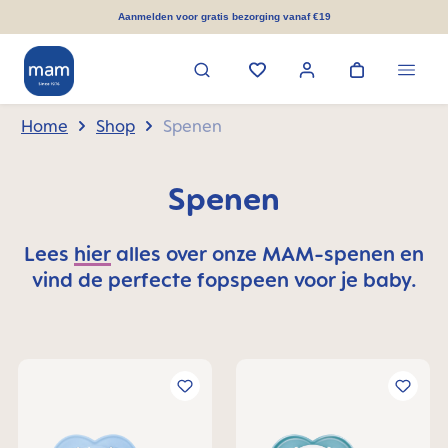
hoofdinhoud
Aanmelden voor gratis bezorging vanaf €19
Home
Shop
Spenen
Spenen
Lees
hier
alles over onze MAM-spenen en
vind de perfecte fopspeen voor je baby.