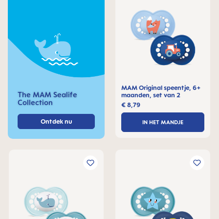
MAM Original speentje, 6+
The MAM Sealife
maanden, set van 2
Collection
€ 8,79
Ontdek nu
IN HET MANDJE