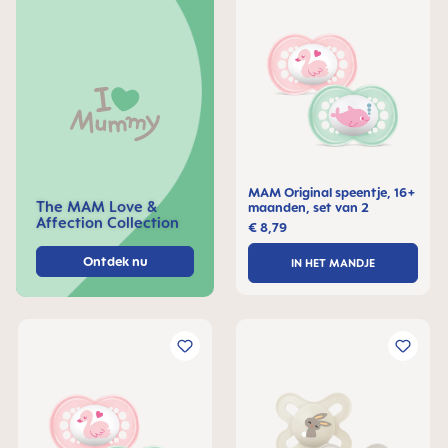
MAM Original speentje, 16+
The MAM Love &
maanden, set van 2
Affection Collection
€ 8,79
Ontdek nu
IN HET MANDJE