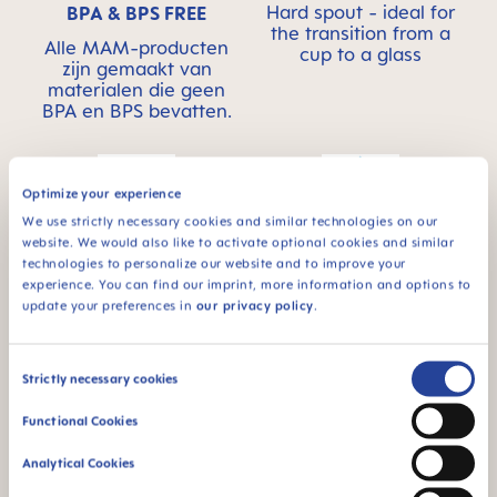
Hard spout - ideal for
BPA & BPS FREE
the transition from a
Alle MAM-producten
cup to a glass
zijn gemaakt van
materialen die geen
BPA en BPS bevatten.
Optimize your experience
We use strictly necessary cookies and similar technologies on our
website. We would also like to activate optional cookies and similar
technologies to personalize our website and to improve your
Voor baby’s vanaf 8
Lekvrij - voor de
experience. You can find our imprint, more information and options to
maanden
eerste keer
update your preferences in
our privacy policy
.
zelfstandig drinken
Consent
Strictly necessary cookies
Selection
Functional Cookies
FAQ
Analytical Cookies