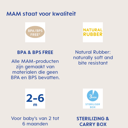
MAM staat voor kwaliteit
Skip MAM Means Quality Icon Bar
Natural Rubber:
BPA & BPS FREE
naturally soft and
Alle MAM-producten
bite resistant
zijn gemaakt van
materialen die geen
BPA en BPS bevatten.
Voor baby’s van 2 tot
STERILIZING &
6 maanden
CARRY BOX