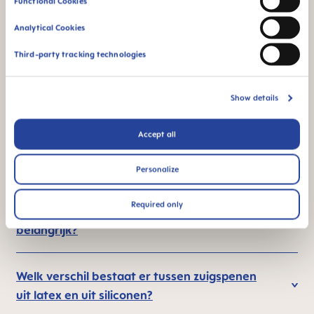
Functional Cookies
Analytical Cookies
Third-party tracking technologies
Show details
FAQ
Accept all
Hoe worden speentjes schoongemaakt?
Personalize
Required only
Is de vorm van het speentje zelf en de speen
belangrijk?
Welk verschil bestaat er tussen zuigspenen
uit latex en uit siliconen?