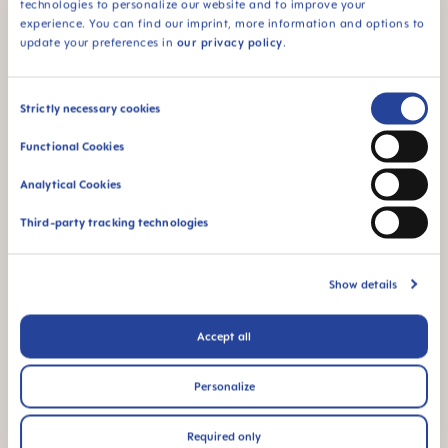
technologies to personalize our website and to improve your
Voor baby’s vanaf 6
94% NIPPLE
experience. You can find our imprint, more information and options to
maanden
ACCEPTANCE
update your preferences in
our privacy policy
.
94% van de baby’s
accepteert het
Consent
speentje: snel
Strictly necessary cookies
geaccepteerd door
Selection
baby's - voor een
Functional Cookies
vertrouwd gevoel
Analytical Cookies
¹ Marktonderzoek 2009-2023, getest op 1,588 baby's.
Third-party tracking technologies
Show details
FAQ
Accept all
How is the MAM pacifier clip cleaned?
Personalize
Welk verschil bestaat er tussen gangbare
Required only
siliconen zuigspenen en het MAM SkinSoft™-