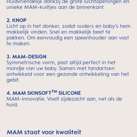
Huidvriendelijk dankzij de grote luchtopeningen en
unieke MAM-kuiltjes aan de binnenkant.
2. KNOP
Licht op in het donker, zodat ouders en baby’s hem
makkelijk vinden. Snel en makkelijk beet te
pakken. Om eenvoudig een speenhouder aan vast
te maken.
3. MAM-DESIGN
Symmetrische vorm, past altijd perfect in het
mondje van uw baby. Samen met tandartsen
ontwikkeld voor een gezonde ontwikkeling van het
gebit.
TM
4. MAM SKINSOFT
SILICONE
MAM-innovatie. Voelt zijdezacht aan, net als de
huid.
MAM staat voor kwaliteit
Skip MAM Means Quality Icon Bar