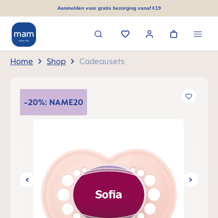
hoofdinhoud
Aanmelden voor gratis bezorging vanaf €19
Home
Shop
Cadeausets
Afbeeldingengalerij overslaan
-20%: NAME20