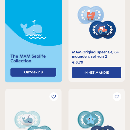
MAM Original speentje, 6+
The MAM Sealife
maanden, set van 2
Collection
€ 8,79
Ontdek nu
IN HET MANDJE