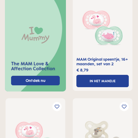
MAM Original speentje, 16+
The MAM Love &
maanden, set van 2
Affection Collection
€ 8,79
Ontdek nu
IN HET MANDJE