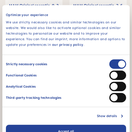
MAM Original speentje, 0-2
MAM Original speentje, 2-6
maanden, set van 2
maanden, set van 2
Optimize your experience
€ 8,79
€ 8,79
We use strictly necessary cookies and similar technologies on our
IN HET MANDJE
IN HET MANDJE
website. We would also like to activate optional cookies and similar
technologies to personalize our website and to improve your
experience. You can find our imprint, more information and options to
update your preferences in
our privacy policy
.
Consent
Strictly necessary cookies
Selection
Functional Cookies
Analytical Cookies
Third-party tracking technologies
MAM Original speentje, 2-6
MAM Original speentje, 2-6
maanden, set van 2
maanden, set van 2
Show details
€ 8,79
€ 8,79
Accept all