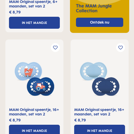
MAM Original speentje, 6+
The MAM Jungle
maanden, set van 2
Collection
€ 8,79
Ontdek nu
IN HET MANDJE
MAM Original speentje, 16+
MAM Original speentje, 16+
maanden, set van 2
maanden, set van 2
€ 8,79
€ 8,79
IN HET MANDJE
IN HET MANDJE