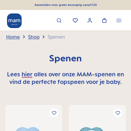
hoofdinhoud
Aanmelden voor gratis bezorging vanaf €19
Home
Shop
Spenen
Spenen
Lees
hier
alles over onze MAM-spenen en
vind de perfecte fopspeen voor je baby.