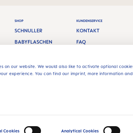
SHOP
KUNDENSERVICE
SCHNULLER
KONTAKT
BABYFLASCHEN
FAQ
STILLPRODUKTE
VERSANDKOSTEN
MUNDPFLEGE &
RÜCKGABERECHT
s on our website. We would also like to activate optional cookie
BEISSRINGE
your experience. You can find our imprint, more information and
Vertrag
widerrufen
SICHER EINKAUFEN
dkosten
und ggf.
Mehrfach ausgez
.
al Cookies
Analytical Cookies