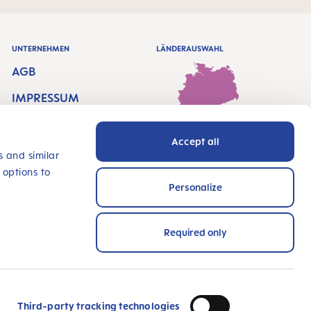
UNTERNEHMEN
LÄNDERAUSWAHL
AGB
IMPRESSUM
DATENSCHUTZ
Accept all
Deutschland - Deutsch
BARRIEREFREIHEITS
s and similar
ERKLÄRUNG
 options to
Personalize
HÄNDLERSUCHE
INNOVATE WITH US
Required only
ZAHLUNGSARTEN
eichnet und zertifiziert!
Third-party tracking technologies