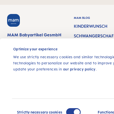
MAM BLOG
KINDERWUNSCH
MAM Babyartikel GesmbH
SCHWANGERSCHAF
Lorenz-Mandl-Gasse 50
TSWOCHEN
1160 Vienna
Optimize your experience
Austria
NEUGEBORENE
We use strictly necessary cookies and similar technologie
STILLEN &
technologies to personalize our website and to improve 
FOLGE UNS
update your preferences in
our privacy policy
.
BABYERNÄHRUNG
FACEBOOK
INSTAGRAM
YOUTUBE
PINTEREST
TIKTOK
© 2025, MAM Babyartikel GmbH
Alle Preise inkl. gesetzl. Mehrwertsteuer zzgl.
Versan
Consent
Nachnahmegebühren, wenn nicht anders angegeben
Selection
Strictly necessary cookies
Function