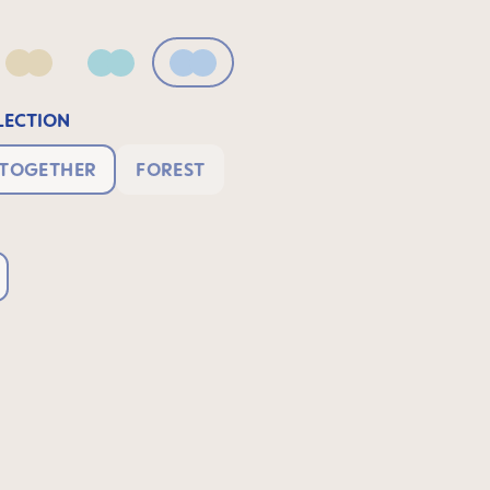
Blush
Matt Linen
Matt Sage
Powder Blue
ECTION
 TOGETHER
FOREST