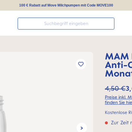
100 € Rabatt auf Move Milchpumpen mit Code MOVE100
MAM F
Anti-
Monat
4,50 €
3
Preise inkl. 
finden Sie hie
Kostenlose R
Zur Zeit 