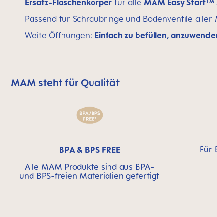
Ersatz-Flaschenkörper
für alle
MAM Easy Start™ A
Passend für Schraubringe und Bodenventile aller
Weite Öffnungen:
Einfach zu befüllen, anzuwenden
MAM steht für Qualität
MAM überspringen bedeutet Qualitätssymbolleiste
Für 
BPA & BPS FREE
Alle MAM Produkte sind aus BPA-
und BPS-freien Materialien gefertigt