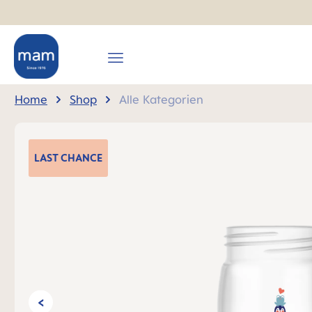
springen
Zur Hauptnavigation springen
Home
Shop
Alle Kategorien
Bildergalerie überspringen
LAST
CHANCE