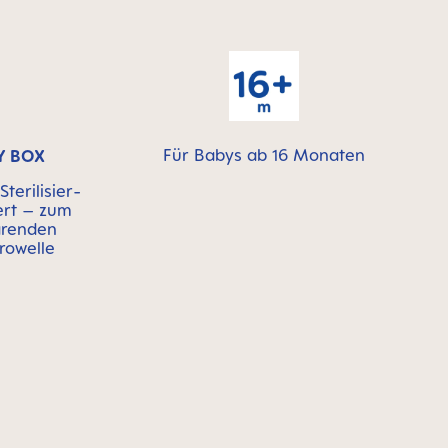
Für Babys ab 16 Monaten
Y BOX
terilisier-
ert – zum
arenden
krowelle