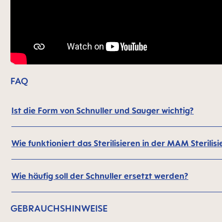
FAQ
Ist die Form von Schnuller und Sauger wichtig?
Wie funktioniert das Sterilisieren in der MAM Sterili
Wie häufig soll der Schnuller ersetzt werden?
GEBRAUCHSHINWEISE