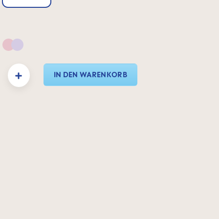
 & Neutral
Pink & Lilac
: Gib den gewünschten Wert ein oder benutze die Schaltflächen um die Anzahl zu e
IN DEN WARENKORB