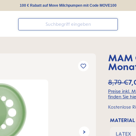
100 € Rabatt auf Move Milchpumpen mit Code MOVE100
MAM O
Monat
8,79 €
7,
Preise inkl. 
finden Sie hie
Kostenlose R
MATERIAL
LATEX