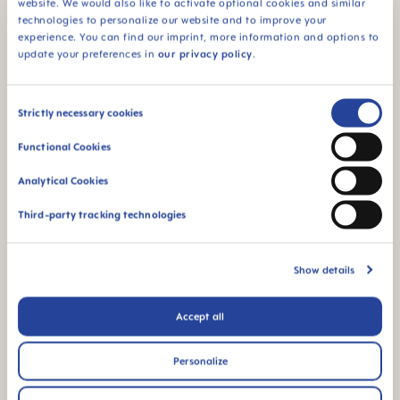
website. We would also like to activate optional cookies and similar
independiente
technologies to personalize our website and to improve your
experience. You can find our imprint, more information and options to
update your preferences in
our privacy policy
.
FAQ
Consent
Strictly necessary cookies
Selection
Functional Cookies
When does baby switch over from the bottle
to the drinking cup?
Analytical Cookies
Third-party tracking technologies
Why BPA and BPS-free?
Show details
¿OTRAS PREGUNTAS?
Accept all
Personalize
Escríbenos y te responderemos lo antes
posible