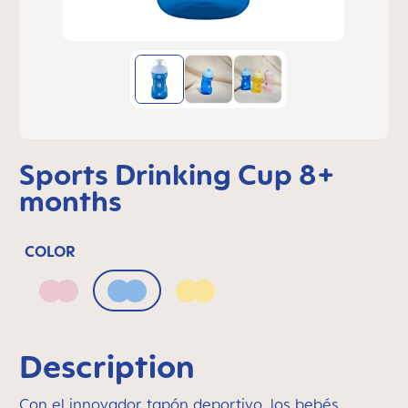
Sports Drinking Cup 8+
months
COLOR
Blush
Powder Blue
Sunlight
Description
Con el innovador tapón deportivo, los bebés