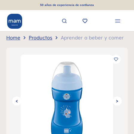
in content
50 años de experiencia de confianza
Home
Productos
Aprender a beber y comer
Skip image gallery