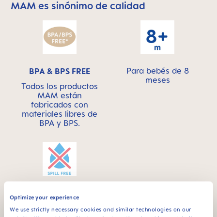
MAM es sinónimo de calidad
Skip MAM Means Quality Icon Bar
Para bebés de 8
BPA & BPS FREE
meses
Todos los productos
MAM están
fabricados con
materiales libres de
BPA y BPS.
A prueba de
Optimize your experience
derrames - para una
We use strictly necessary cookies and similar technologies on our
primera alimentación