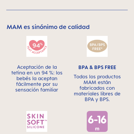
MAM es sinónimo de calidad
Skip MAM Means Quality Icon Bar
Aceptación de la
BPA & BPS FREE
tetina en un 94 %: los
Todos los productos
bebés la aceptan
MAM están
fácilmente por su
fabricados con
sensación familiar
materiales libres de
BPA y BPS.