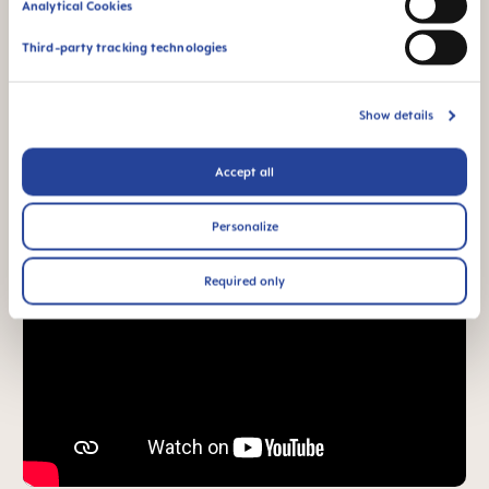
Analytical Cookies
Third-party tracking technologies
Show details
Accept all
Personalize
Required only