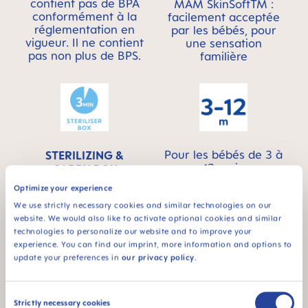
contient pas de BPA
MAM SkinSoftTM :
conformément à la
facilement acceptée
réglementation en
par les bébés, pour
vigueur. Il ne contient
une sensation
pas non plus de BPS.
familière
Pour les bébés de 3 à
STERILIZING &
12 mois
CARRY BOX
Optimize your experience
Produit fourni dans
une boîte de
We use strictly necessary cookies and similar technologies on our
transport et de
website. We would also like to activate optional cookies and similar
stérilisation pratique :
technologies to personalize our website and to improve your
stérilisation au
experience. You can find our imprint, more information and options to
micro-ondes simple
update your preferences in
our privacy policy
.
et ultra rapide
Consent
Strictly necessary cookies