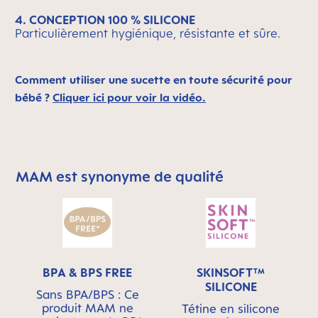
4. CONCEPTION 100 % SILICONE
Particulièrement hygiénique, résistante et sûre.
Comment utiliser une sucette en toute sécurité pour
bébé ?
Cliquer ici pour voir la vidéo.
MAM est synonyme de qualité
Skip MAM Means Quality Icon Bar
BPA & BPS FREE
SKINSOFT™
SILICONE
Sans BPA/BPS : Ce
produit MAM ne
Tétine en silicone