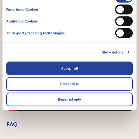
Selection
Vidéos produits
Functional Cookies
Analytical Cookies
Third-party tracking technologies
Show details
Accept all
Personalize
Required only
FAQ