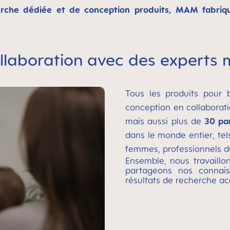
erche dédiée et de conception produits, MAM fabriq
.
llaboration avec des experts
Tous les produits pour 
conception en collaborat
mais aussi plus de
30 pa
dans le monde entier, tel
femmes, professionnels d
Ensemble, nous travaillon
partageons nos connais
résultats de recherche ac