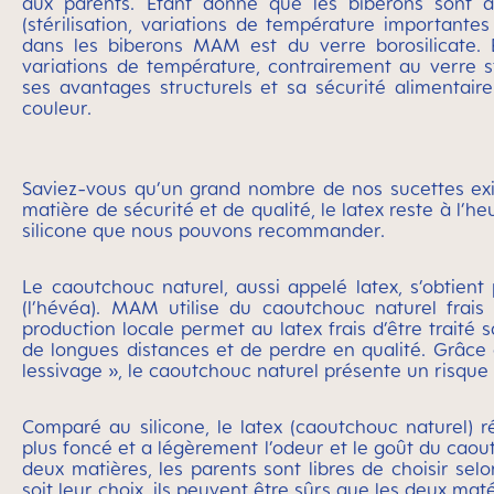
aux parents. Étant donné que les biberons sont a
(stérilisation, variations de température importantes 
dans les biberons MAM est du verre borosilicate. E
variations de température, contrairement au verre
ses avantages structurels et sa sécurité alimentair
couleur.
Saviez-vous qu’un grand nombre de nos sucettes exi
matière de sécurité et de qualité, le latex reste à l’he
silicone que nous pouvons recommander.
Le caoutchouc naturel, aussi appelé latex, s’obtient
(l’hévéa). MAM utilise du caoutchouc naturel frais
production locale permet au latex frais d’être traité s
de longues distances et de perdre en qualité. Grâce 
lessivage », le caoutchouc naturel présente un risque d
Comparé au silicone, le latex (caoutchouc naturel) r
plus foncé et a légèrement l’odeur et le goût du ca
deux matières, les parents sont libres de choisir sel
soit leur choix, ils peuvent être sûrs que les deux ma