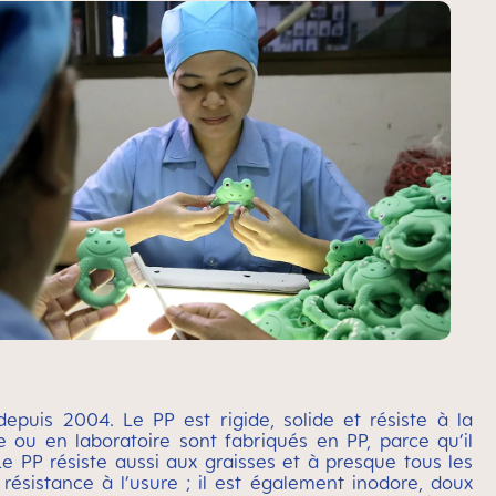
puis 2004. Le PP est rigide, solide et résiste à la
ou en laboratoire sont fabriqués en PP, parce qu’il
 Le PP résiste aussi aux graisses et à presque tous les
résistance à l’usure ; il est également inodore, doux