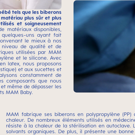
bébé tels que les biberons
n matériau plus sûr et plus
tilisés et soigneusement
de matériaux disponibles,
 quelques-uns ayant fait
convenant le mieux à nos
r niveau de qualité et de
stiques utilisées par MAM
lène et le silicone. Avec
 en latex, nous proposons
stique) et aux sucettes et
analysons constamment de
les composants que nous
er et même de dépasser les
uits MAM Baby.
MAM fabrique ses biberons en polypropylène (PP) de
chaleur. De nombreux éléments utilisés en médecine 
résiste à la chaleur de la stérilisation en autoclave.
solvants organiques. De plus, il présente une bonne 