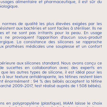
 usages alimentaire et pharmaceutique, il est sûr du
biologique.
es normes de qualité les plus élevées exigées par les
ésistent aux bactéries et sont faciles à stériliser. Ils ne
es et ne sont pas irritants pour la peau. En usage
es ne provoquent l’apparition d’aucun sous-produit
ergique. La consistance des silicones se rapproche
ux prothèses médicales une souplesse et un confort
périeure aux silicones standard. Nous avons conçu ce
de sucettes en collaboration avec des experts en
e les autres types de silicone, il est idéal pour les
à leur texture antidérapante, les tétines restent bien
ent énormément : 94 % des bébés acceptent la tétine
rché 2009-2017, test réalisé auprès de 1 508 bébés).
ns en polypropylène (plastique), MAM laisse le choix