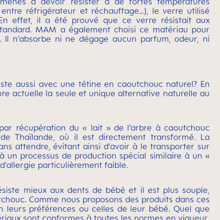
menés à devoir résister à de fortes températures
entre réfrigérateur et réchauffage…), le verre utilisé
n effet, il a été prouvé que ce verre résistait aux
 standard. MAM a également choisi ce matériau pour
e. Il n’absorbe ni ne dégage aucun parfum, odeur, ni
ste aussi avec une tétine en caoutchouc naturel? En
ure actuelle la seule et unique alternative naturelle au
 par récupération du « lait » de l’arbre à caoutchouc
 de Thaïlande, où il est directement transformé. La
ans attendre, évitant ainsi d’avoir à le transporter sur
à un processus de production spécial similaire à un «
’allergie particulièrement faible.
ésiste mieux aux dents de bébé et il est plus souple,
outchouc. Comme nous proposons des produits dans ces
on leurs préférences ou celles de leur bébé. Quel que
tériaux sont conformes à toutes les normes en vigueur.