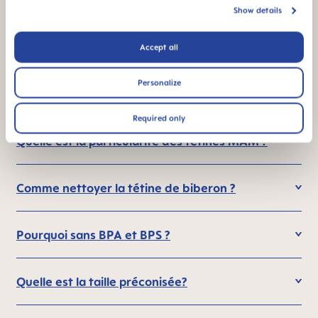
des tétines ?
Show details
Accept all
Quelle est la différence entre une téterelle
en silicone standard et une téterelle MAM
Personalize
SkinSoft™?
Required only
Quelle est la particularité des tétines MAM ?
Comme nettoyer la tétine de biberon ?
Pourquoi sans BPA et BPS ?
Quelle est la taille préconisée?