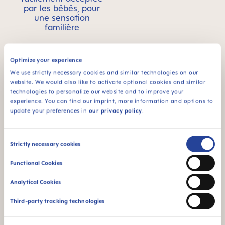
par les bébés, pour
une sensation
familière
Optimize your experience
We use strictly necessary cookies and similar technologies on our
website. We would also like to activate optional cookies and similar
technologies to personalize our website and to improve your
Débit 3 : idéal pour le
experience. You can find our imprint, more information and options to
lait maternel et le lait
update your preferences in
our privacy policy
.
infantile
¹ Étude de marché 2009-2023, tests réalisés auprès de 1,808
Consent
Strictly necessary cookies
bébés.
Selection
Functional Cookies
Analytical Cookies
FAQ
Third-party tracking technologies
Quelle est la fréquence de remplacement