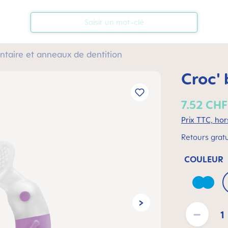
taire et anneaux de dentition
Croc' 
7.52 CHF
Prix TTC, hors
Retours gratu
COULEUR
Azure
Quantité de pro