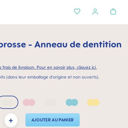
brosse - Anneau de dentition
 frais de livraison. Pour en savoir plus, cliquez ici.
its (dans leur emballage d'origine et non ouverts).
 Blue
Bellflower
Blush
Mango
Sage
Sunlight
duit : Entrez la quantité souhaitée ou utilisez les boutons pour augmenter ou dimin
AJOUTER AU PANIER