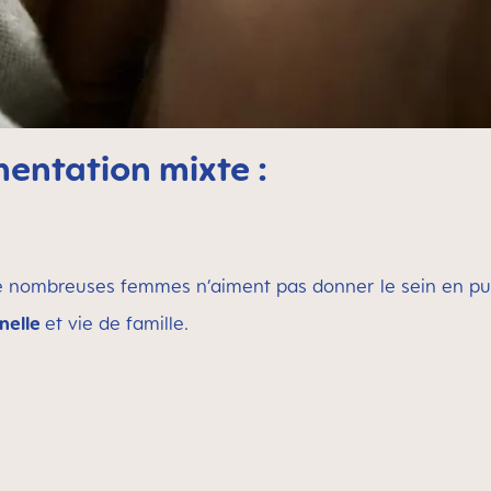
mentation mixte :
de nombreuses femmes n’aiment pas donner le sein en publi
nnelle
et vie de famille.