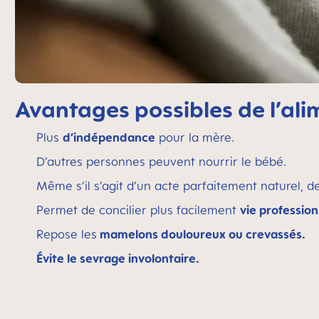
Avantages possibles de l’ali
Plus
d’indépendance
pour la mère.
D’autres personnes peuvent nourrir le bébé.
Même s’il s’agit d’un acte parfaitement naturel, 
Permet de concilier plus facilement
vie professio
Repose les
mamelons douloureux ou crevassés.
Évite le sevrage involontaire.