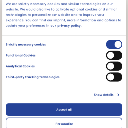
Pour les bébés dès
We use strictly necessary cookies and similar technologies on our
6 mois
website. We would also like to activate optional cookies and similar
technologies to personalize our website and to improve your
¹ Étude de marché 2009-2023, tests réalisés auprès de 1,588
experience. You can find our imprint, more information and options to
bébés.
update your preferences in
our privacy policy
.
Vidéos produits
Consent
Strictly necessary cookies
Selection
Functional Cookies
Analytical Cookies
Third-party tracking technologies
Show details
Accept all
Personalize