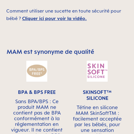
Comment utiliser une sucette en toute sécurité pour
bébé ?
Cliquer ici pour voir la vidéo.
MAM est synonyme de qualité
Skip MAM Means Quality Icon Bar
BPA & BPS FREE
SKINSOFT™
SILICONE
Sans BPA/BPS : Ce
produit MAM ne
Tétine en silicone
contient pas de BPA
MAM SkinSoftTM :
conformément à la
facilement acceptée
réglementation en
par les bébés, pour
vigueur. Il ne contient
une sensation