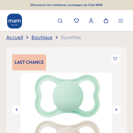
tenu principal
Découvrez les nombreux avantages du Club MAM
Accueil
Boutique
Sucettes
Ignorer la galerie d'images
LAST
CHANCE