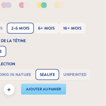
 Apricot
Pink & Lilac
Pink & Neutral
Yellow & Green
Yellow & Neutral
IS
2-6 MOIS
6+ MOIS
16+ MOIS
DE LA TÉTINE
E
ECTION
ING IN NATURE
SEALIFE
UNPRINTED
duit : Entrez la quantité souhaitée ou utilisez les boutons pour augmenter ou dimin
AJOUTER AU PANIER