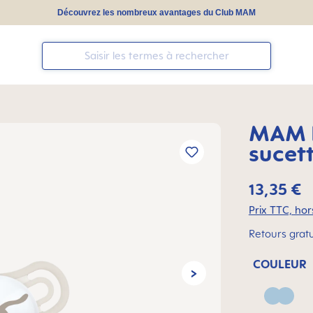
Découvrez les nombreux avantages du Club MAM
MAM P
sucet
13,35 €
Prix TTC, hors
Retours gratu
COULEUR
Blue