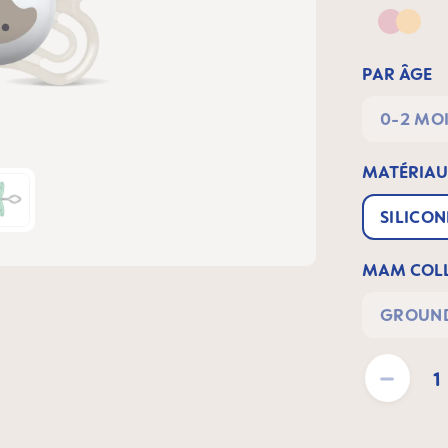
Pink &
PAR ÂGE
0-2 MO
MATÉRIAU 
SILICON
MAM COLL
GROUND
Quantité de pro