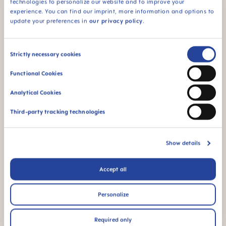
technologies to personalize our website and to improve your
experience. You can find our imprint, more information and options to
update your preferences in
our privacy policy
.
Για μωρά από 0
μηνών και άνω
Consent
Strictly necessary cookies
Selection
Functional Cookies
Analytical Cookies
FAQ
Third-party tracking technologies
Πώς χρησιμοποιούμε το χειροκίνητο
θήλαστρο?
Show details
Accept all
Πώς αποστειρώνουμε το χειροκίνητο
θήλαστρο?
Personalize
Πώς καθαρίζουμε το χειροκίνητο
Required only