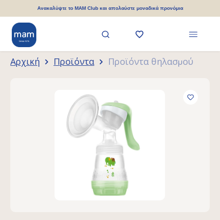
ριο περιεχόμενο
Ανακαλύψτε το MAM Club και απολαύστε μοναδικά προνόμια
Αρχική
Προϊόντα
Προϊόντα θηλασμού
Παράλειψη συλλογής εικόνων