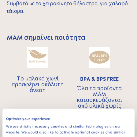
Συμβατό με το χειροκίνητο θήλαστρο, για χαλαρό
τάισμα.
MAM σημαίνει ποιότητα
Skip MAM Means Quality Icon Bar
Το μαλακό χωνί
BPA & BPS FREE
προσφέρει απόλυτη
Όλα τα προϊόντα
άνεση
MAM
κατασκευάζονται
από υλικά χωρίς
BPA και BPS.
Optimize your experience
We use strictly necessary cookies and similar technologies on our
website. We would also like to activate optional cookies and similar