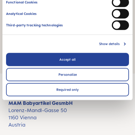
Για στεγνή, ασφαλή
Functional Cookies
και φιλική προς το
δέρμα αίσθηση
Analytical Cookies
κάθε στιγμή της
ημέρας
Third-party tracking technologies
Show details
Accept all
Personalize
Required only
MAM Babyartikel GesmbH
Lorenz-Mandl-Gasse 50
1160 Vienna
Austria