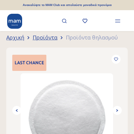
ριο περιεχόμενο
Ανακαλύψτε το MAM Club και απολαύστε μοναδικά προνόμια
Αρχική
Προϊόντα
Προϊόντα θηλασμού
Παράλειψη συλλογής εικόνων
LAST
CHANCE