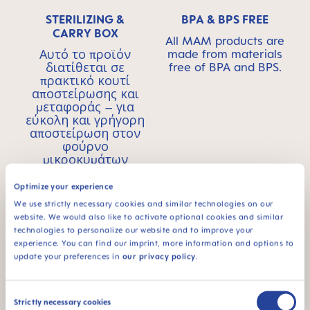
STERILIZING &
BPA & BPS FREE
CARRY BOX
All MAM products are
made from materials
Αυτό το προϊόν
free of BPA and BPS.
διατίθεται σε
πρακτικό κουτί
αποστείρωσης και
μεταφοράς – για
εύκολη και γρήγορη
αποστείρωση στον
φούρνο
μικροκυμάτων
Optimize your experience
We use strictly necessary cookies and similar technologies on our
website. We would also like to activate optional cookies and similar
technologies to personalize our website and to improve your
experience. You can find our imprint, more information and options to
update your preferences in
our privacy policy
.
94% NIPPLE
ACCEPTANCE
Αποδοχή της θηλής
Consent
Strictly necessary cookies
κατά 94%: τα μωρά