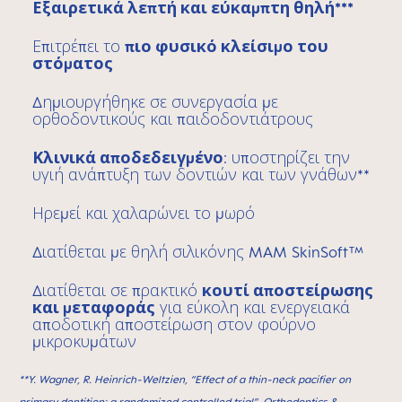
Εξαιρετικά λεπτή και εύκαμπτη θηλή***
Επιτρέπει το
πιο φυσικό κλείσιμο του
στόματος
Δημιουργήθηκε σε συνεργασία με
ορθοδοντικούς και παιδοδοντιάτρους
Κλινικά αποδεδειγμένο
: υποστηρίζει την
υγιή ανάπτυξη των δοντιών και των γνάθων**
Ηρεμεί και χαλαρώνει το μωρό
Διατίθεται με θηλή σιλικόνης MAM SkinSoft™
Διατίθεται σε πρακτικό
κουτί αποστείρωσης
και μεταφοράς
για εύκολη και ενεργειακά
αποδοτική αποστείρωση στον φούρνο
μικροκυμάτων
**Y. Wagner, R. Heinrich-Weltzien, “Effect of a thin-neck paciﬁer on
primary dentition: a randomized controlled trial”, Orthodontics &