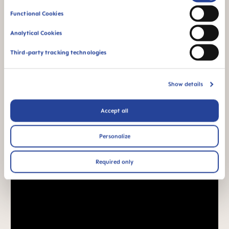
Selection
τη δέχονται εύκολα
Functional Cookies
– προσφέρει
αίσθηση
Analytical Cookies
οικειότητας
Third-party tracking technologies
*Έρευνα αγοράς 2010-2023, δοκιμάστηκε με 1,588 βρέφη.
Show details
Βίντεο προϊόντων
Accept all
Personalize
Required only