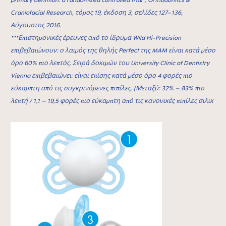
Craniofacial Research, τόμος 19, έκδοση 3, σελίδες 127–136,
Αύγουστος 2016.
***Επιστημονικές έρευνες από το ίδρυμα Wild Hi-Precision
επιβεβαιώνουν: ο λαιμός της θηλής Perfect της MAM είναι κατά μέσο
όρο 60% πιο λεπτός. Σειρά δοκιμών του University Clinic of Dentistry
Vienna επιβεβαιώνει: είναι επίσης κατά μέσο όρο 4 φορές πιο
εύκαμπτη από τις συγκρινόμενες πιπίλες. (Μεταξύ: 32% – 83% πιο
λεπτή / 1,1 – 19,5 φορές πιο εύκαμπτη από τις κανονικές πιπίλες σιλικ