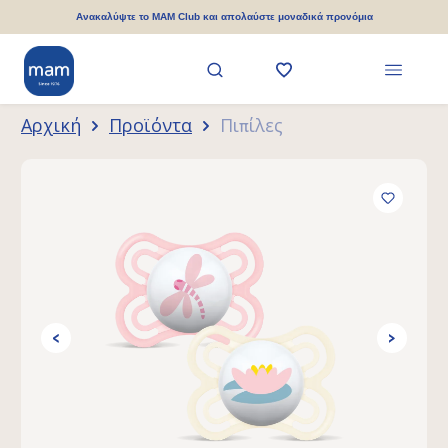
ριο περιεχόμενο
Ανακαλύψτε το MAM Club και απολαύστε μοναδικά προνόμια
Αρχική
Προϊόντα
Πιπίλες
Παράλειψη συλλογής εικόνων