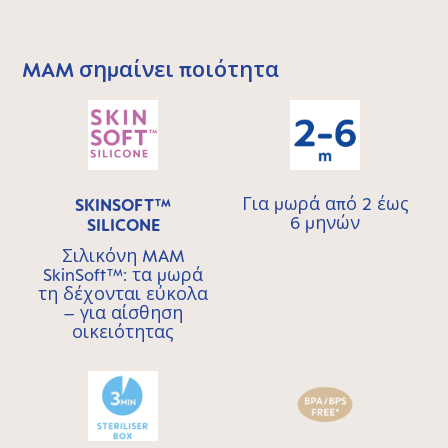
MAM σημαίνει ποιότητα
Skip MAM Means Quality Icon Bar
Για μωρά από 2 έως
SKINSOFT™
6 μηνών
SILICONE
Σιλικόνη MAM
SkinSoft™: τα μωρά
τη δέχονται εύκολα
– για αίσθηση
οικειότητας