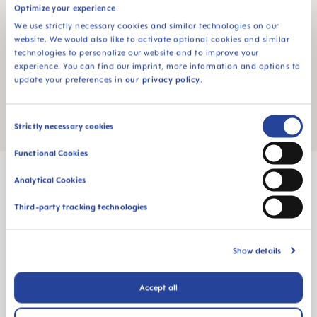
Optimize your experience
Ich habe die
Datenschutzbestimmungen
zur Kenntnis
We use strictly necessary cookies and similar technologies on our
genommen und die
AGB
gelesen und bin mit ihnen
website. We would also like to activate optional cookies and similar
technologies to personalize our website and to improve your
einverstanden.
experience. You can find our imprint, more information and options to
update your preferences in
our privacy policy
.
*= Pflichtfeld
Absenden
Consent
Strictly necessary cookies
Selection
Functional Cookies
Analytical Cookies
Third-party tracking technologies
MAM Babyartikel GesmbH
Lorenz-Mandl-Gasse 50
Show details
1160 Vienna
Austria
Accept all
FOLGE UNS