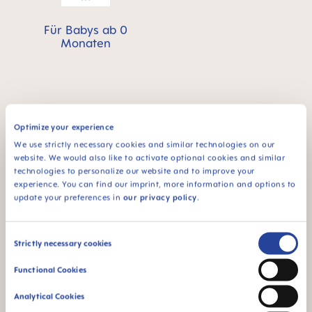
Für Babys ab 0
Monaten
FAQ
Optimize your experience
We use strictly necessary cookies and similar technologies on our
website. We would also like to activate optional cookies and similar
Wie wird die Handmilchpumpe benutzt?
technologies to personalize our website and to improve your
experience. You can find our imprint, more information and options to
update your preferences in
our privacy policy
.
Wie wird die Handmilchpumpe sterilisiert?
Consent
Strictly necessary cookies
Wie wird die Handmilchpumpe gereinigt?
Selection
Functional Cookies
GEBRAUCHSHINWEISE
Analytical Cookies