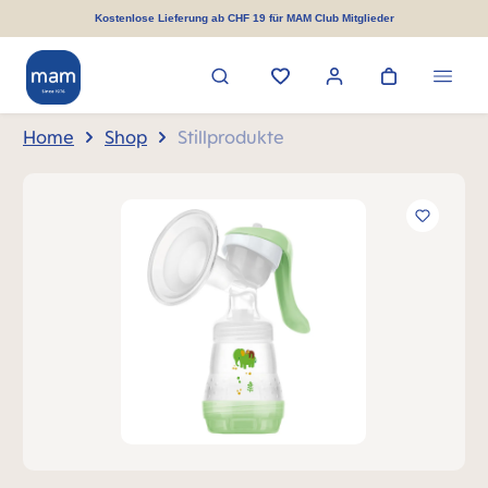
alt springen
Kostenlose Lieferung ab CHF 19 für MAM Club Mitglieder
Home
Shop
Stillprodukte
Bildergalerie überspringen