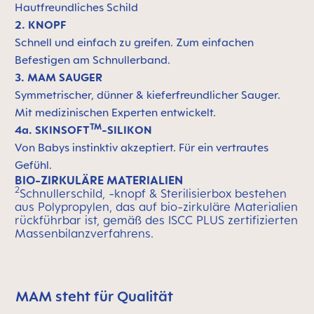
Hautfreundliches Schild
2. KNOPF
Schnell und einfach zu greifen. Zum einfachen
Befestigen am Schnullerband.
3. MAM SAUGER
Symmetrischer, dünner & kieferfreundlicher Sauger.
Mit medizinischen Experten entwickelt.
TM
4a. SKINSOFT
-SILIKON
Von Babys instinktiv akzeptiert. Für ein vertrautes
Gefühl.
BIO-ZIRKULÄRE MATERIALIEN
2
Schnullerschild, -knopf & Sterilisierbox bestehen
aus Polypropylen, das auf bio-zirkuläre Materialien
rückführbar ist, gemäß des ISCC PLUS zertifizierten
Massenbilanzverfahrens.
MAM steht für Qualität
MAM überspringen bedeutet Qualitätssymbolleiste