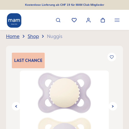
alt springen
Kostenlose Lieferung ab CHF 19 für MAM Club Mitglieder
Home
Shop
Nuggis
Bildergalerie überspringen
LAST
CHANCE