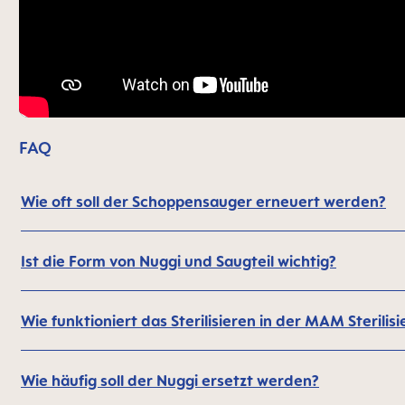
FAQ
Wie oft soll der Schoppensauger erneuert werden?
Ist die Form von Nuggi und Saugteil wichtig?
Wie funktioniert das Sterilisieren in der MAM Sterili
Wie häufig soll der Nuggi ersetzt werden?