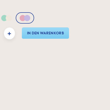
 Neutral
Green & Neutral
Pink & Lilac
: Gib den gewünschten Wert ein oder benutze die Schaltflächen um die Anzahl zu e
IN DEN WARENKORB