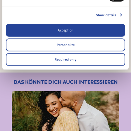
MAM-Experte
Show details
DR. TONY (TAO) DUAN
Accept all
Gründer und CEO
Shanghai Spring Field Hospital Management Group
Personalize
(China)
Required only
DAS KÖNNTE DICH AUCH INTERESSIEREN