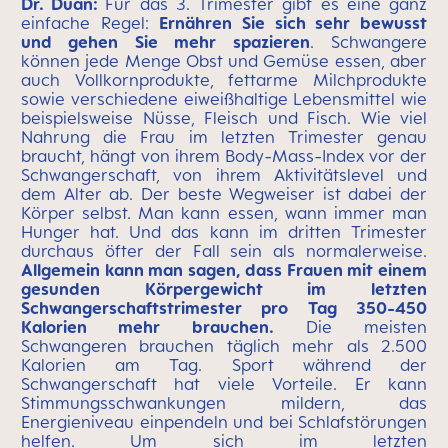
Dr. Duan:
Für das 3. Trimester gibt es eine ganz
einfache Regel:
Ernähren Sie sich sehr bewusst
und gehen Sie mehr spazieren
. Schwangere
können jede Menge Obst und Gemüse essen, aber
auch Vollkornprodukte, fettarme Milchprodukte
sowie verschiedene eiweißhaltige Lebensmittel wie
beispielsweise Nüsse, Fleisch und Fisch. Wie viel
Nahrung die Frau im letzten Trimester genau
braucht, hängt von ihrem Body-Mass-Index vor der
Schwangerschaft, von ihrem Aktivitätslevel und
dem Alter ab. Der beste Wegweiser ist dabei der
Körper selbst. Man kann essen, wann immer man
Hunger hat. Und das kann im dritten Trimester
durchaus öfter der Fall sein als normalerweise.
Allgemein kann man sagen, dass Frauen mit einem
gesunden Körpergewicht im letzten
Schwangerschaftstrimester pro Tag 350-450
Kalorien mehr brauchen.
Die meisten
Schwangeren brauchen täglich mehr als 2.500
Kalorien am Tag. Sport während der
Schwangerschaft hat viele Vorteile. Er kann
Stimmungsschwankungen mildern, das
Energieniveau einpendeln und bei Schlafstörungen
helfen. Um sich im letzten