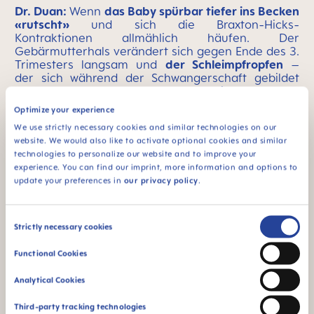
Dr. Duan:
Wenn
das Baby spürbar tiefer ins Becken
«rutscht»
und sich die Braxton-Hicks-
Kontraktionen allmählich häufen. Der
Gebärmutterhals verändert sich gegen Ende des 3.
Trimesters langsam und
der Schleimpfropfen
–
der sich während der Schwangerschaft gebildet
hat und als Schutz den Eingang zum
Gebärmutterhals verschließt –
löst sich
. Es kommt
Optimize your experience
zu Blutungen und
die Fruchtblase platzt
.
Wenn all
We use strictly necessary cookies and similar technologies on our
das eintritt, ist es höchste Zeit, ins Krankenhaus zu
website. We would also like to activate optional cookies and similar
fahren
.
technologies to personalize our website and to improve your
experience. You can find our imprint, more information and options to
update your preferences in
our privacy policy
.
Foto: Shutterstock
Consent
Strictly necessary cookies
Selection
Functional Cookies
Analytical Cookies
Third-party tracking technologies