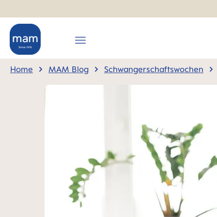
springen
Zur Hauptnavigation springen
Home
MAM Blog
Schwangerschaftswochen