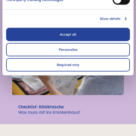
Der große Tag is gekommen
Woran erkennt man, dass die Geburt unmittelbar
Show details
bevorsteht
Accept all
Personalize
Required only
Checklist: Kliniktasche
Was muss mit ins Krankenhaus?