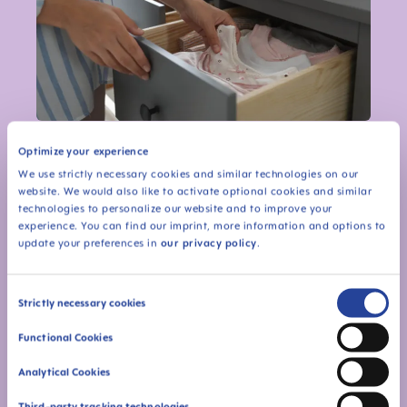
Optimize your experience
Checklist: Baby-Erstausstattung
Die Must-Haves für die ersten Wochen
We use strictly necessary cookies and similar technologies on our
website. We would also like to activate optional cookies and similar
technologies to personalize our website and to improve your
experience. You can find our imprint, more information and options to
update your preferences in
our privacy policy
.
Consent
Strictly necessary cookies
Selection
Functional Cookies
Analytical Cookies
Third-party tracking technologies