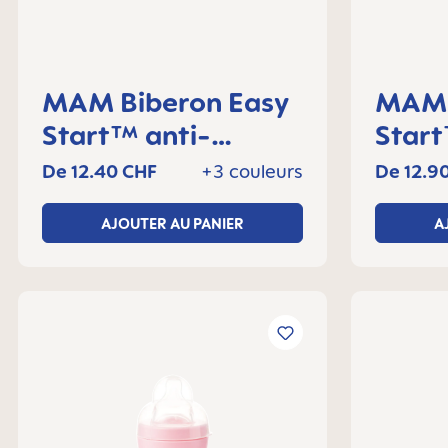
MAM Biberon Easy
MAM Biberon Ea
Start™ anti-
Start™ a
colique 260 ml, 2+
coliq
De
12.40 CHF
+3 couleurs
De
12.9
mois, Lot de 1
mois,
AJOUTER AU PANIER
A