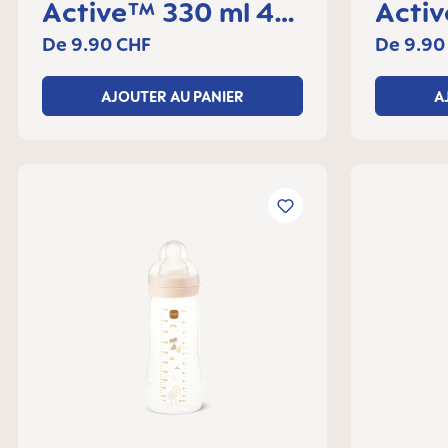
Active™ 330 ml 4+
Acti
mois, lot de 1
mois, 
De
9.90 CHF
De
9.90
AJOUTER AU PANIER
A