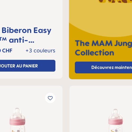
sy
nti-
The MAM Jung
ue 320 ml, 4+
0 CHF
+3 couleurs
Collection
 Lot de 1
JOUTER AU PANIER
Découvrez mainten