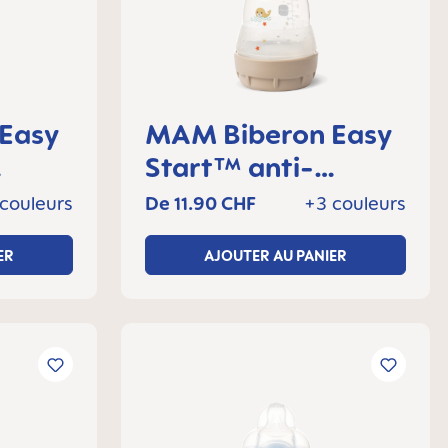
MAM Biberon Easy
Start™ anti-
, 4+
colique 160 ml, 0+
couleurs
De
11.90 CHF
+3 couleurs
mois, Lot de 1
ER
AJOUTER AU PANIER