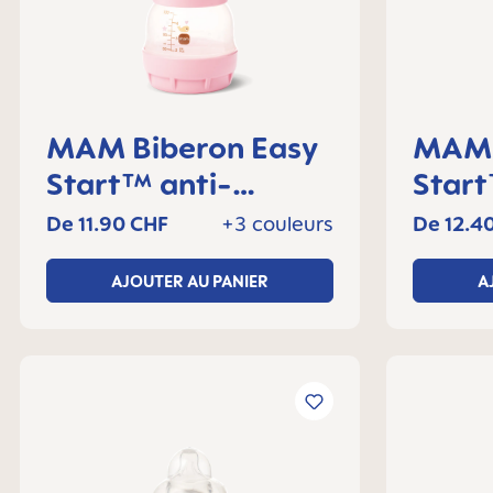
MAM Biberon Easy
MAM Biberon Ea
Start™ anti-
Start™ a
colique 130 ml, 0+
coliq
De
11.90 CHF
+3 couleurs
De
12.4
mois, Lot de 1
mois,
AJOUTER AU PANIER
A