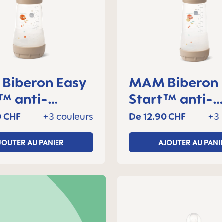
sy
MAM Biberon Easy
nti-
Start™ anti-
ue 260 ml, 2+
colique 320 ml
0 CHF
+3 couleurs
De
12.90 CHF
+3 
 Lot de 1
mois, Lot de 1
JOUTER AU PANIER
AJOUTER AU PANI