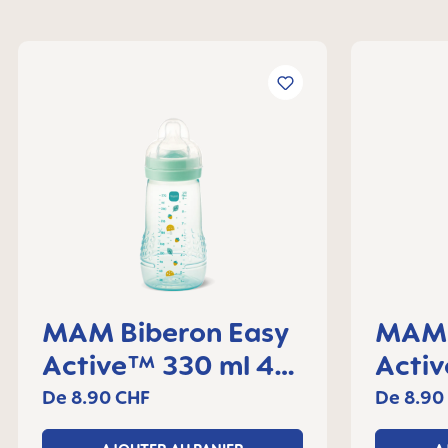
MAM Biberon Easy
MAM 
Active™ 330 ml 4+
Acti
mois, lot de 1
mois, 
De
8.90 CHF
De
8.90