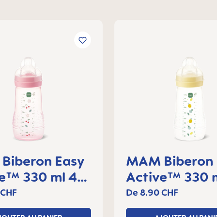
Biberon Easy
MAM Biberon 
ve™ 330 ml 4+
Active™ 330 
lot de 1
mois, lot de 1
 CHF
De
8.90 CHF