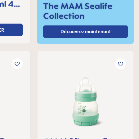
ml 4+
The MAM Sealife
Collection
ER
Découvrez maintenant