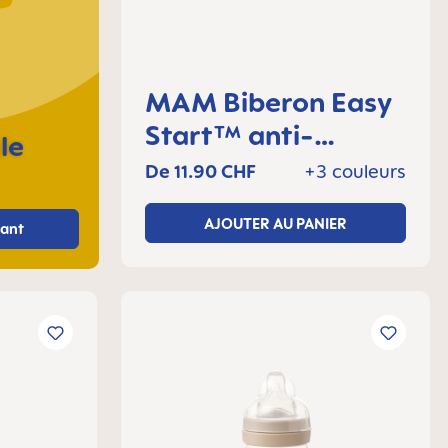
MAM Biberon Easy
Start™ anti-
le
colique 160 ml, 0+
De
11.90 CHF
+3 couleurs
mois, Lot de 1
AJOUTER AU PANIER
ant