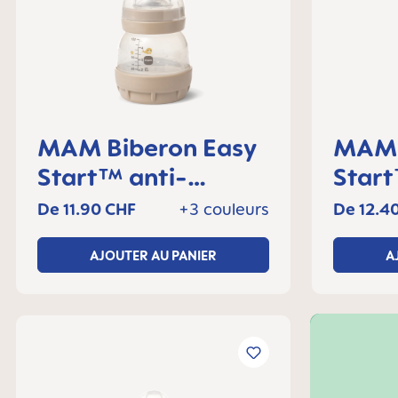
MAM Biberon Easy
MAM Biberon Ea
Start™ anti-
Start™ a
colique 130 ml, 0+
coliq
De
11.90 CHF
+3 couleurs
De
12.4
mois, Lot de 1
mois,
AJOUTER AU PANIER
A