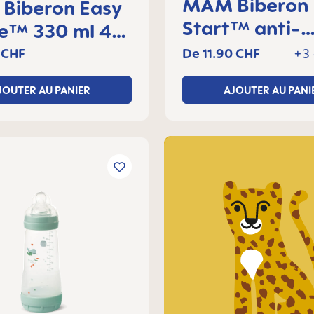
MAM Biberon Easy
Biberon Easy
Start™ anti-
ve™ 330 ml 4+
colique 160 ml
lot de 1
 CHF
De
11.90 CHF
+3 
mois, Lot de 1
JOUTER AU PANIER
AJOUTER AU PANI