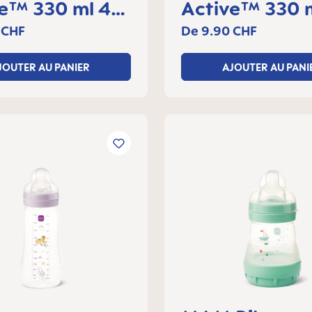
ve™ 330 ml 4+
Active™ 330 
lot de 1
mois, lot de 1
 CHF
De
9.90 CHF
JOUTER AU PANIER
AJOUTER AU PANI