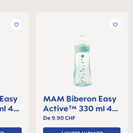
Easy
MAM Biberon Easy
ml 4+
Active™ 330 ml 4+
mois, lot de 1
De
9.90 CHF