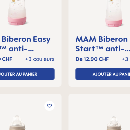
sy
MAM Biberon Easy
nti-
Start™ anti-
ue 260 ml, 2+
colique 320 ml
0 CHF
+3 couleurs
De
12.90 CHF
+3 
 Lot de 1
mois, Lot de 1
JOUTER AU PANIER
AJOUTER AU PANI