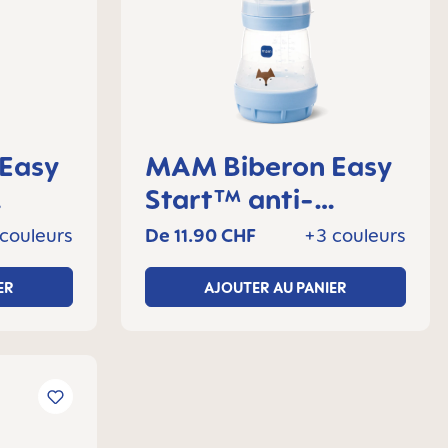
MAM Biberon Easy
Start™ anti-
, 4+
colique 160 ml, 0+
couleurs
De
11.90 CHF
+3 couleurs
mois, Lot de 1
ER
AJOUTER AU PANIER