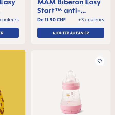
MAM Biberon Easy
Start™ anti-
, 0+
colique 130 ml, 0+
couleurs
De
11.90 CHF
+3 couleurs
mois, Lot de 1
ER
AJOUTER AU PANIER