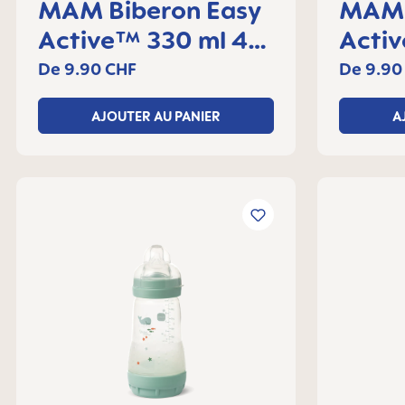
MAM Biberon Easy
MAM 
Active™ 330 ml 4+
Acti
mois, lot de 1
mois, 
De
9.90 CHF
De
9.90
AJOUTER AU PANIER
A