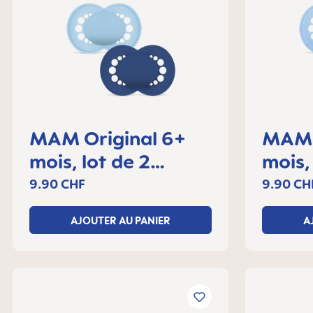
MAM Original 6+
MAM 
mois, lot de 2
mois,
sucettes
sucet
9.90 CHF
9.90 CH
AJOUTER AU PANIER
A