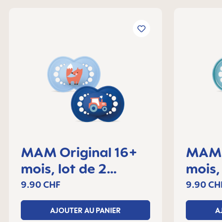
MAM Original 16+
MAM 
mois, lot de 2
mois,
sucettes
sucet
9.90 CHF
9.90 CH
AJOUTER AU PANIER
A