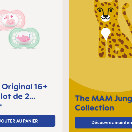
Original 16+
 lot de 2
The MAM Jung
tes
F
Collection
JOUTER AU PANIER
Découvrez mainten