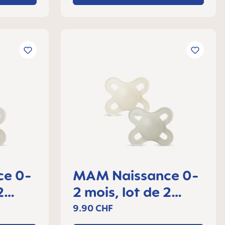
ce 0-
MAM Naissance 0-
2
2 mois, lot de 2
sucettes
9.90 CHF