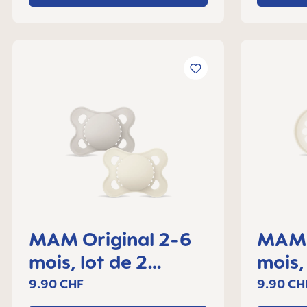
MAM Original 2-6
MAM 
mois, lot de 2
mois,
sucettes
sucet
9.90 CHF
9.90 CH