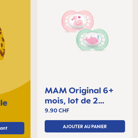
MAM Original 6+
mois, lot de 2
le
sucettes
9.90 CHF
AJOUTER AU PANIER
ant