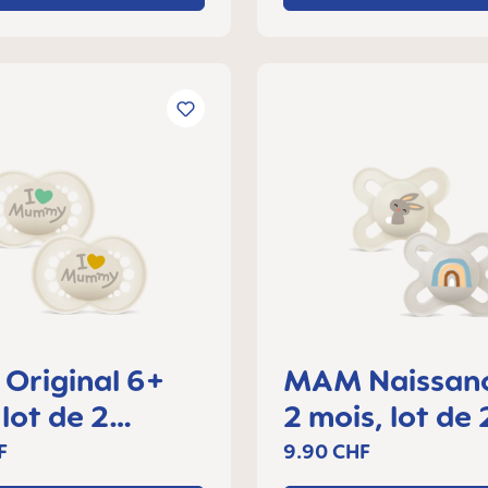
Original 6+
MAM Naissan
 lot de 2
2 mois, lot de 
tes
sucettes
F
9.90 CHF