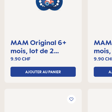
MAM Original 6+
MAM 
mois, lot de 2
mois,
sucettes
sucet
9.90 CHF
9.90 CH
AJOUTER AU PANIER
A