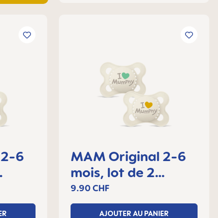
 2-6
MAM Original 2-6
mois, lot de 2
sucettes
9.90 CHF
ER
AJOUTER AU PANIER