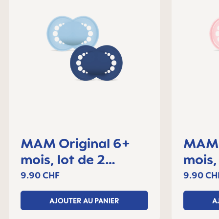
MAM Original 6+
MAM 
mois, lot de 2
mois,
sucettes
sucet
9.90 CHF
9.90 CH
AJOUTER AU PANIER
A