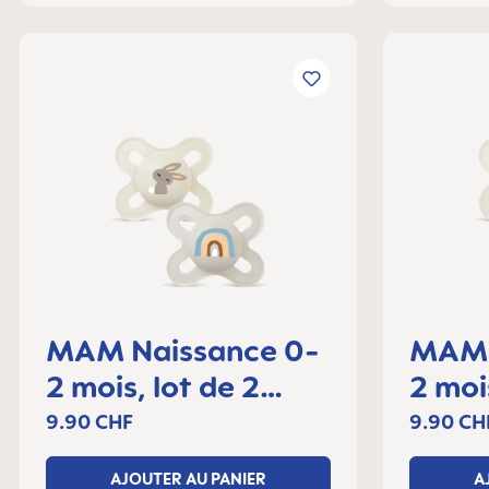
MAM Naissance 0-
MAM 
2 mois, lot de 2
2 moi
sucettes
sucet
9.90 CHF
9.90 CH
AJOUTER AU PANIER
A