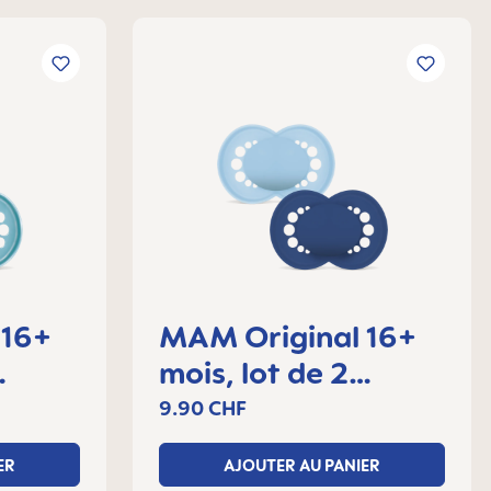
 16+
MAM Original 16+
mois, lot de 2
sucettes
9.90 CHF
ER
AJOUTER AU PANIER