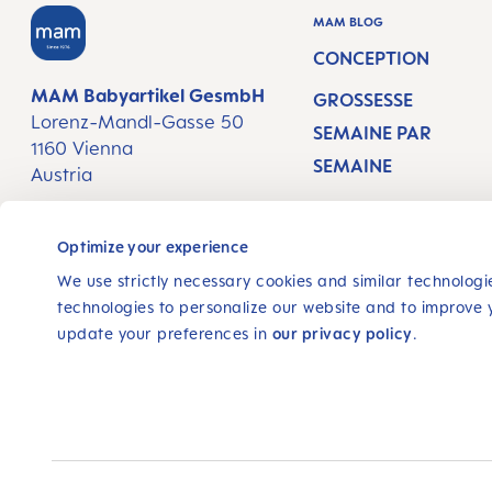
MAM BLOG
CONCEPTION
MAM Babyartikel GesmbH
GROSSESSE
Lorenz-Mandl-Gasse 50
SEMAINE PAR
1160 Vienna
SEMAINE
Austria
#PATHTOPARENTH
NOUS SUIVRE
OOD
Optimize your experience
FACEBOOK
INSTAGRAM
YOUTUBE
We use strictly necessary cookies and similar technologie
technologies to personalize our website and to improve 
update your preferences in
our privacy policy
.
© 2025, MAM Babyartikel GmbH
Tous les prix sont hors TVA plus
, frais d'expédition
et
Consent