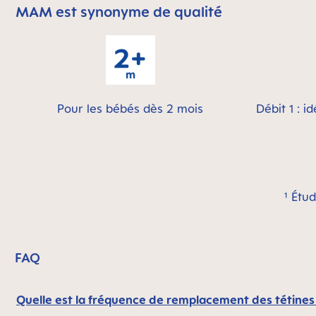
MAM est synonyme de qualité
Skip MAM Means Quality Icon Bar
Pour les bébés dès 2 mois
Débit 1 : i
¹ Étu
FAQ
Quelle est la fréquence de remplacement des tétines