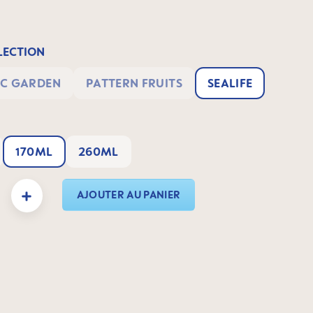
ECTION
C GARDEN
PATTERN FRUITS
SEALIFE
170ML
260ML
duit : Entrez la quantité souhaitée ou utilisez les boutons pour augmenter ou dimin
AJOUTER AU PANIER