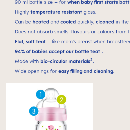
90 ml bottle size – for
when baby first starts bott
Highly
temperature resistant
glass.
Can be
heated
and
cooled
quickly,
cleaned
in th
Does not absorb smells, flavours or colours from 
Flat, soft teat
– like mom’s breast when breastfee
1
94% of babies accept our bottle teat
.
2
Made with
bio-circular materials
.
Wide openings for
easy filling and cleaning.