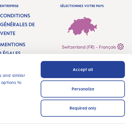
ENTREPRISE
SÉLECTIONNEZ VOTRE PAYS
CONDITIONS
GÉNÉRALES DE
VENTE
MENTIONS
Switzerland (FR) - Français
LÉGALES
CONFIDENTIALITÉ
Accept all
DÉCLARATION
s and similar
 options to
D’ACCESSIBILITÉ
Personalize
INNOVE AVEC
NOUS
Required only
MOYENS DE PAIEMENT