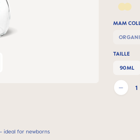
Yellow
MAM COLL
ORGANI
TAILLE
90ML
Quantité de pro
 ideal for newborns