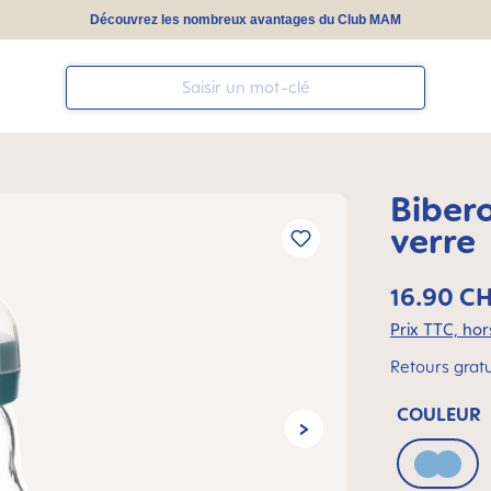
Découvrez les nombreux avantages du Club MAM
Bibero
verre
16.90 C
Prix TTC, hors
Retours gratu
COULEUR
Blue