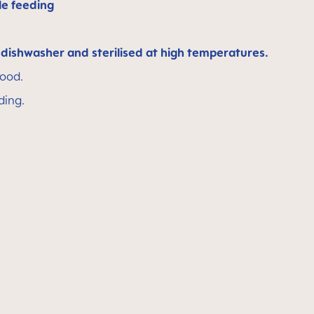
le feeding
e
dishwasher and sterilised at high temperatures.
food.
ding.