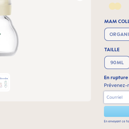
Yellow
MAM COLL
ORGANI
TAILLE
90ML
En rupture
Prévenez-m
Courriel
En envoyant ce fo