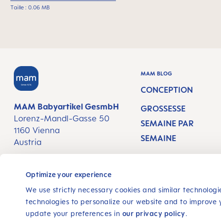
Taille : 0.06 MB
MAM BLOG
CONCEPTION
MAM Babyartikel GesmbH
GROSSESSE
Lorenz-Mandl-Gasse 50
SEMAINE PAR
1160 Vienna
SEMAINE
Austria
#PATHTOPARENTH
NOUS SUIVRE
OOD
Optimize your experience
FACEBOOK
INSTAGRAM
YOUTUBE
We use strictly necessary cookies and similar technologie
technologies to personalize our website and to improve 
update your preferences in
our privacy policy
.