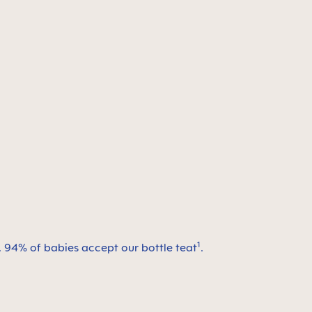
1
g. 94% of babies accept our bottle teat
.