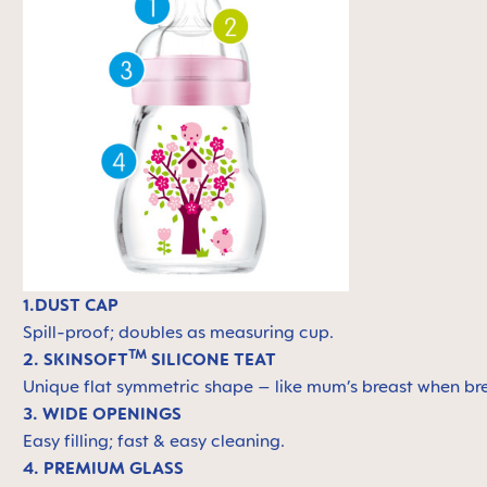
1.DUST CAP
Spill-proof; doubles as measuring cup.
TM
2. SKINSOFT
SILICONE TEAT
Unique flat symmetric shape – like mum’s breast when breas
3. WIDE OPENINGS
Easy filling; fast & easy cleaning.
4. PREMIUM GLASS