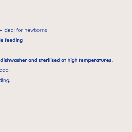
 ideal for newborns
le feeding
e
dishwasher and sterilised at high temperatures.
food.
ding.