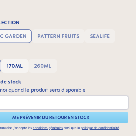
ECTION
C GARDEN
PATTERN FRUITS
SEALIFE
170ML
260ML
 de stock
oi quand le produit sera disponible
ME PRÉVENIR DU RETOUR EN STOCK
rmulaire, j’accepte les
conditions générales
ainsi que la
politique de confidentialité
.