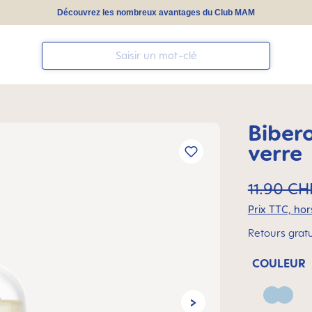
Découvrez les nombreux avantages du Club MAM
Biber
verre
11.90 CH
Prix TTC, hors
Retours gratu
COULEUR
Blue