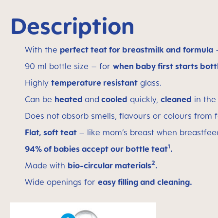
Description
With the
perfect teat for breastmilk and formula
–
90 ml bottle size – for
when baby first starts bott
Highly
temperature resistant
glass.
Can be
heated
and
cooled
quickly,
cleaned
in th
Does not absorb smells, flavours or colours from 
Flat, soft teat
– like mom’s breast when breastfee
1
94% of babies accept our bottle teat
.
2
Made with
bio-circular materials
.
Wide openings for
easy filling and cleaning.