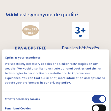
MAM est synonyme de qualité
Skip MAM Means Quality Icon Bar
Pour les bébés dès
BPA & BPS FREE
3 mois
Sans BPA/BPS : Ce
Optimize your experience
produit MAM ne
We use strictly necessary cookies and similar technologies on our
contient pas de BPA
website. We would also like to activate optional cookies and similar
conformément à la
technologies to personalize our website and to improve your
réglementation en
experience. You can find our imprint, more information and options to
vigueur. Il ne contient
update your preferences in
our privacy policy
.
pas non plus de BPS.
Consent
Strictly necessary cookies
Selection
Functional Cookies