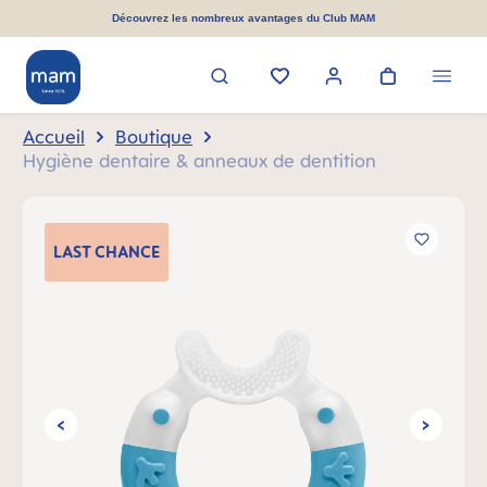
tenu principal
Découvrez les nombreux avantages du Club MAM
Accueil
Boutique
Hygiène dentaire & anneaux de dentition
Ignorer la galerie d'images
LAST
CHANCE