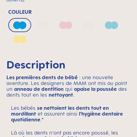
COULEUR
Azure Blue
Bellflower
Blush
Mango
Sage
Sunlight
Description
Les premières dents de bébé
: une nouvelle
aventure. Les designers de MAM ont mis au point
un
anneau de dentition
qui
apaise la poussée
des
dents tout en les
nettoyant
.
Les bébés
se nettoient les dents tout en
mordillant
et assurent ainsi
l'hygiène dentaire
quotidienne
.*
Là où les dents n'ont pas encore poussé, les