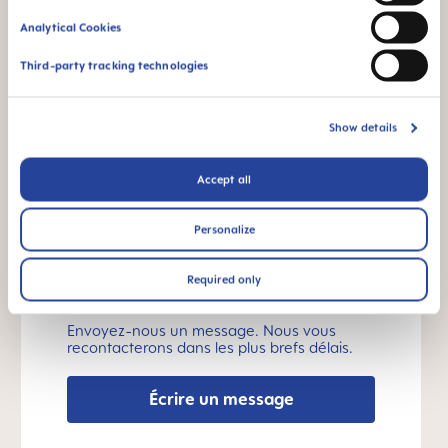
FAQ
Analytical Cookies
Pourquoi sans BPA et BPS ?
Third-party tracking technologies
MODE D'EMPLOI
Show details
Manual MAM Bite Brush
Accept all
Taille : 0.04 MB
Personalize
AUTRES QUESTIONS ?
Required only
Envoyez-nous un message. Nous vous
recontacterons dans les plus brefs délais.
Écrire un message