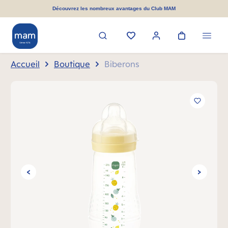
tenu principal
Découvrez les nombreux avantages du Club MAM
Accueil
Boutique
Biberons
Ignorer la galerie d'images