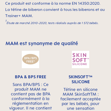
Ce produit est conforme à la norme EN 14350:2020.
La tétine de biberon convient à tous les biberons et au
Trainer+ MAM.
1
Étude de marché 2010-2020, tests réalisés auprès de 1 572 bébés.
MAM est synonyme de qualité
Skip MAM Means Quality Icon Bar
BPA & BPS FREE
SKINSOFT™
SILICONE
Sans BPA/BPS : Ce
produit MAM ne
Tétine en silicone
contient pas de BPA
MAM SkinSoftTM :
conformément à la
facilement acceptée
réglementation en
par les bébés, pour
vigueur. Il ne contient
une sensation