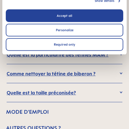
Show details
FAQ
Accept all
Quelle est la différence entre une téterelle
en silicone standard et une téterelle MAM
Personalize
SkinSoft™?
Required only
Quelle est la particularité des tétines MAM ?
Comme nettoyer la tétine de biberon ?
Quelle est la taille préconisée?
MODE D'EMPLOI
AUTRES QUESTIONS ?