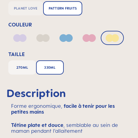
PLANET LOVE
PATTERN FRUITS
COULEUR
Lilac
Neutral
Blue
Pink
Yellow
TAILLE
270ML
330ML
Description
Forme ergonomique,
facile à tenir pour les
petites mains
Tétine plate et douce
, semblable au sein de
maman pendant l’allaitement