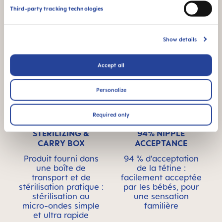
Sans BPA/BPS : Ce
Third-party tracking technologies
produit MAM ne
contient pas de BPA
conformément à la
Show details
réglementation en
vigueur. Il ne contient
pas non plus de BPS.
Accept all
Personalize
Required only
STERILIZING &
94% NIPPLE
CARRY BOX
ACCEPTANCE
Produit fourni dans
94 % d’acceptation
une boîte de
de la tétine :
transport et de
facilement acceptée
stérilisation pratique :
par les bébés, pour
stérilisation au
une sensation
micro-ondes simple
familière
et ultra rapide