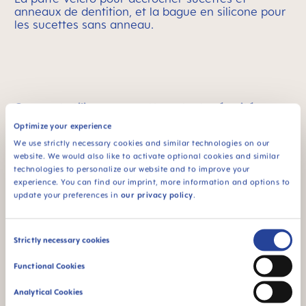
anneaux de dentition, et la bague en silicone pour
les sucettes sans anneau.
Comment utiliser une sucette en toute sécurité pour
bébé ?
Cliquer ici pour voir la vidéo.
Optimize your experience
We use strictly necessary cookies and similar technologies on our
website. We would also like to activate optional cookies and similar
technologies to personalize our website and to improve your
experience. You can find our imprint, more information and options to
update your preferences in
our privacy policy
.
MAM est synonyme de qualité
Skip MAM Means Quality Icon Bar
Consent
Strictly necessary cookies
Selection
Functional Cookies
Pour les bébés dès
BPA & BPS FREE
Analytical Cookies
0 mois