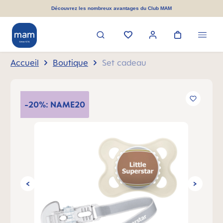
tenu principal
Découvrez les nombreux avantages du Club MAM
Accueil
Boutique
Set cadeau
Ignorer la galerie d'images
-20%: NAME20