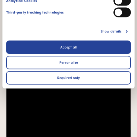
Analytical Cookies
Third-party tracking technologies
Show details
Accept all
Personalize
Required only