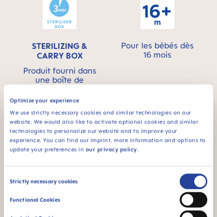
Pour les bébés dès
STERILIZING &
16 mois
CARRY BOX
Produit fourni dans
une boîte de
transport et de
stérilisation pratique :
Optimize your experience
stérilisation au
We use strictly necessary cookies and similar technologies on our
micro-ondes simple
website. We would also like to activate optional cookies and similar
et ultra rapide
technologies to personalize our website and to improve your
experience. You can find our imprint, more information and options to
update your preferences in
our privacy policy
.
Vidéos produits
Consent
Strictly necessary cookies
Selection
Functional Cookies