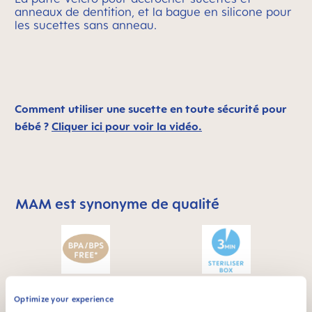
anneaux de dentition, et la bague en silicone pour
les sucettes sans anneau.
Comment utiliser une sucette en toute sécurité pour
bébé ?
Cliquer ici pour voir la vidéo.
MAM est synonyme de qualité
Skip MAM Means Quality Icon Bar
BPA & BPS FREE
STERILIZING &
Optimize your experience