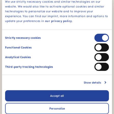
CARRY BOX
We use strictly necessary cookies and similar technologies on our
Sans BPA/BPS : Ce
website. We would also like to activate optional cookies and similar
produit MAM ne
Produit fourni dans
technologies to personalize our website and to improve your
contient pas de BPA
une boîte de
experience. You can find our imprint, more information and options to
conformément à la
transport et de
update your preferences in
our privacy policy
.
réglementation en
stérilisation pratique :
vigueur. Il ne contient
stérilisation au
pas non plus de BPS.
micro-ondes simple
Consent
et ultra rapide
Strictly necessary cookies
Selection
Functional Cookies
Analytical Cookies
Third-party tracking technologies
Pour les bébés dès
94% NIPPLE
6 mois
ACCEPTANCE
Show details
94 % d’acceptation
de la tétine :
facilement acceptée
Accept all
par les bébés, pour
une sensation
Personalize
familière