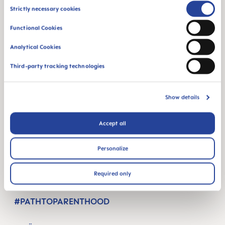
Consent
Strictly necessary cookies
Selection
Functional Cookies
MAM Babyartikel GesmbH
Analytical Cookies
Lorenz-Mandl-Gasse 50
Third-party tracking technologies
1160 Vienna
Austria
Show details
ΑΚΟΛΟΥΘΉΣΤΕ ΜΑΣ
Accept all
INSTAGRAM
YOUTUBE
MAM BLOG
Personalize
GETTING PREGNANT
Required only
ΕΒΔΟΜΆΔΕΣ ΚΎΗΣΗΣ
#PATHTOPARENTHOOD