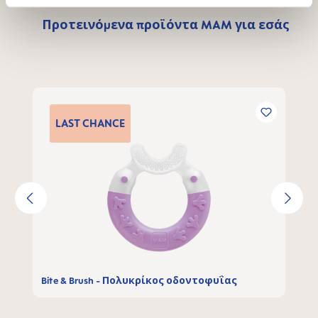
Προτεινόμενα προϊόντα MAM για εσάς
Παράλειψη γκαλερί προϊόντων
LAST
CHANCE
Bite & Brush - Πολυκρίκος οδοντοφυΐας