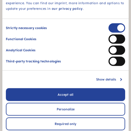
experience. You can find our imprint, more information and options to
FAQ
update your preferences in
our privacy policy
.
INSTRUCTIONS FOR USE
Consent
Strictly necessary cookies
Manual MAM Bite & Relax
Selection
Size: 0.03 MB
Functional Cookies
Analytical Cookies
ΆΛΛΕΣ ΕΡΩΤΉΣΕΙΣ?
Third-party tracking technologies
Στείλτε μας μήνυμα και θα
Show details
επικοινωνήσουμε μαζί σας το
συντομότερο.
Accept all
ΓΡΑΨΤΕ ΤΟ ΜΗΝΥΜΑ ΣΑΣ
Personalize
Required only