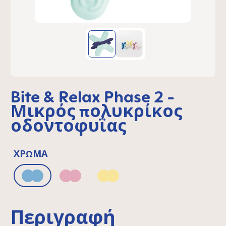
Bite & Relax Phase 2 -
Μικρός πολυκρίκος
οδοντοφυΐας
ΧΡΏΜΑ
Blue
Pink
Yellow
Περιγραφή