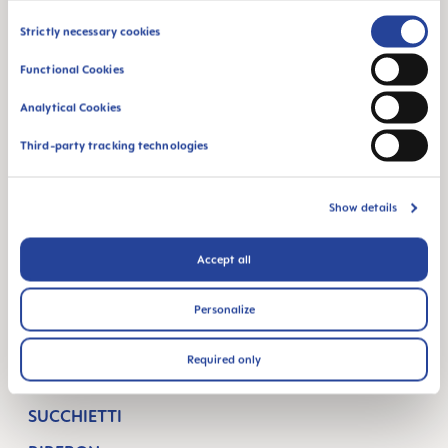
Lorenz-Mandl-Gasse 50
Consent
Strictly necessary cookies
1160 Vienna
Selection
Austria
Functional Cookies
SEGUICI
Analytical Cookies
Third-party tracking technologies
FACEBOOK
INSTAGRAM
YOUTUBE
MAM BLOG
Show details
RIMANERE INCINTA
SETTIMANE DI GRAVIDANZA
Accept all
NEWBORN CARE
Personalize
ALLATTAMENTO AL SENO E ALIMENTAZIONE
Required only
PRODOTTI
SUCCHIETTI