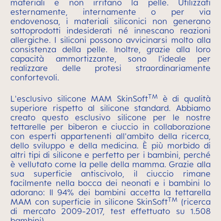
materiali e non irritano la pelle. Utilizzati
esternamente, internamente o per via
endovenosa, i materiali siliconici non generano
sottoprodotti indesiderati né innescano reazioni
allergiche. I siliconi possono avvicinarsi molto alla
consistenza della pelle. Inoltre, grazie alla loro
capacità ammortizzante, sono l'ideale per
realizzare delle protesi straordinariamente
confortevoli.
TM
L'esclusivo silicone MAM SkinSoft
è di qualità
superiore rispetto al silicone standard. Abbiamo
creato questo esclusivo silicone per le nostre
tettarelle per biberon e ciuccio in collaborazione
con esperti appartenenti all'ambito della ricerca,
dello sviluppo e della medicina. È più morbido di
altri tipi di silicone e perfetto per i bambini, perché
è vellutato come la pelle della mamma. Grazie alla
sua superficie antiscivolo, il ciuccio rimane
facilmente nella bocca dei neonati e i bambini lo
adorano: Il 94% dei bambini accetta la tettarella
TM
MAM con superficie in silicone SkinSoft
(ricerca
di mercato 2009-2017, test effettuato su 1.508
bambini).