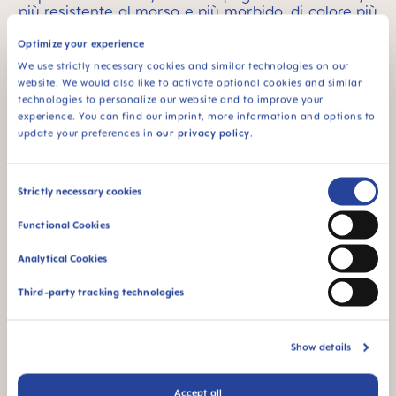
più resistente al morso e più morbido, di colore più
scuro e ha un leggero odore e sapore di gomma.
MAM offre prodotti realizzati con entrambi i
Optimize your experience
materiali, per cui i genitori sono liberi di scegliere
We use strictly necessary cookies and similar technologies on our
in base alle proprie preferenze o ai gusti del
website. We would also like to activate optional cookies and similar
bambino. Qualunque sia la loro scelta, possono
technologies to personalize our website and to improve your
essere certi che entrambi i materiali sono conformi
experience. You can find our imprint, more information and options to
a tutti gli standard pertinenti.
update your preferences in
our privacy policy
.
Consent
Strictly necessary cookies
Selection
Di cosa NON sono fatti i
Functional Cookies
prodotti MAM Baby?
Analytical Cookies
Third-party tracking technologies
Show details
Accept all