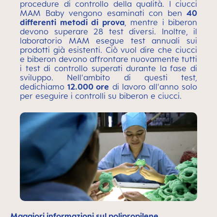
procedure di controllo della qualità. I ciucci
MAM Baby vengono esaminati con ben
40
differenti metodi di prova
, mentre i biberon
devono superare 28 test diversi. Inoltre, il
laboratorio MAM esegue test annuali sui
prodotti già esistenti. Ciò vuol dire che ciucci
e biberon devono affrontare nuovamente tutti
i test di controllo superati durante la fase di
sviluppo. Nell'ambito di questi test,
dedichiamo
12.000 ore
di lavoro all'anno solo
per eseguire i controlli su biberon e ciucci.
Maggiori informazioni sul polipropilene