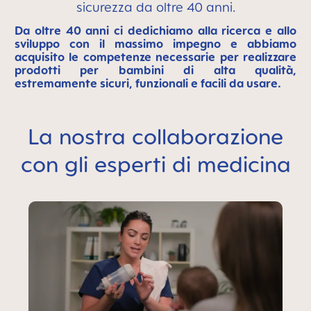
sicurezza da oltre 40 anni.
Da oltre 40 anni ci dedichiamo alla ricerca e allo
sviluppo con il massimo impegno e abbiamo
acquisito le competenze necessarie per realizzare
prodotti per bambini di alta qualità,
estremamente sicuri, funzionali e facili da usare.
La nostra collaborazione
con gli esperti di medicina