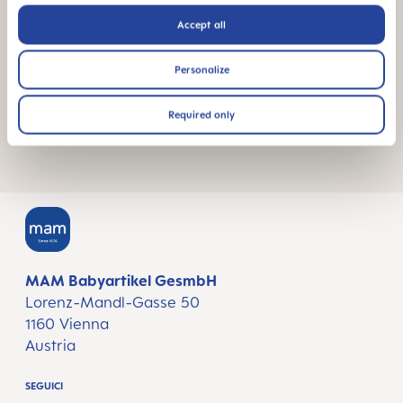
più presto
Accept all
Scrivi un messaggio
Personalize
Required only
MAM Babyartikel GesmbH
Lorenz-Mandl-Gasse 50
1160 Vienna
Austria
SEGUICI