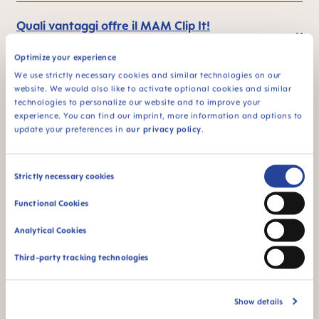
Quali vantaggi offre il MAM Clip It!
regolabile?
Optimize your experience
We use strictly necessary cookies and similar technologies on our
website. We would also like to activate optional cookies and similar
Perché senza BPA e BPS?
technologies to personalize our website and to improve your
experience. You can find our imprint, more information and options to
update your preferences in
our privacy policy
.
Are MAM pacifier clips safe for babies?
Consent
Strictly necessary cookies
Can the MAM Clip only be used with MAM
Selection
Functional Cookies
Pacifiers?
Analytical Cookies
ALTRE DOMANDE?
Third-party tracking technologies
Show details
Inviaci un messaggio e ti risponderemo al