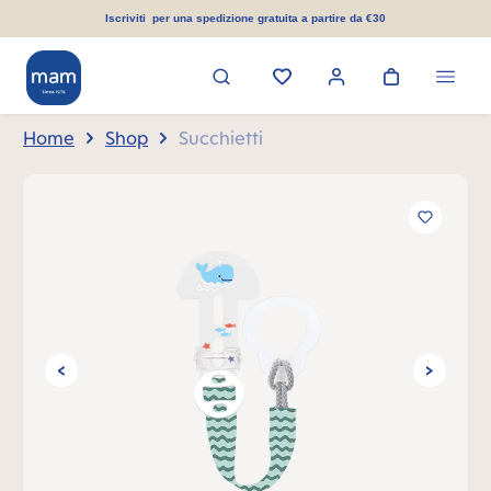
nuto principale
Iscriviti per una spedizione gratuita a partire da €30
Home
Shop
Succhietti
Salta la galleria di immagini