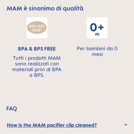
MAM è sinonimo di qualità
Skip MAM Means Quality Icon Bar
Per bambini da 0
BPA & BPS FREE
mesi
Tutti i prodotti MAM
sono realizzati con
materiali privi di BPA
e BPS.
FAQ
How is the MAM pacifier clip cleaned?