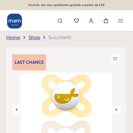
nuto principale
Iscriviti per una spedizione gratuita a partire da €30
Home
Shop
Succhietti
Salta la galleria di immagini
LAST
CHANCE