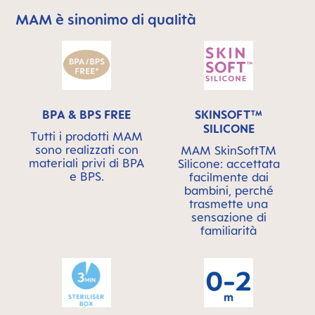
MAM è sinonimo di qualità
Skip MAM Means Quality Icon Bar
BPA & BPS FREE
SKINSOFT™
SILICONE
Tutti i prodotti MAM
sono realizzati con
MAM SkinSoftTM
materiali privi di BPA
Silicone: accettata
e BPS.
facilmente dai
bambini, perché
trasmette una
sensazione di
familiarità