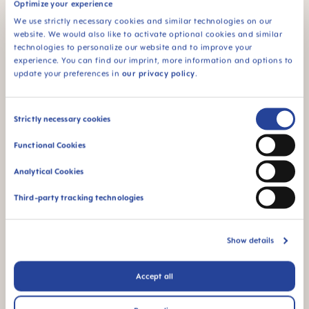
Optimize your experience
We use strictly necessary cookies and similar technologies on our
Per bambini da 0 a 2
STERILIZING &
website. We would also like to activate optional cookies and similar
mesi
CARRY BOX
technologies to personalize our website and to improve your
Fornito in una
experience. You can find our imprint, more information and options to
comoda scatola di
update your preferences in
our privacy policy
.
sterilizzazione e
trasporto, per la
sterilizzazione nel
Consent
Strictly necessary cookies
microonde in modo
Selection
pratico e veloce
Functional Cookies
Analytical Cookies
Video dei prodotti
Third-party tracking technologies
Show details
Accept all