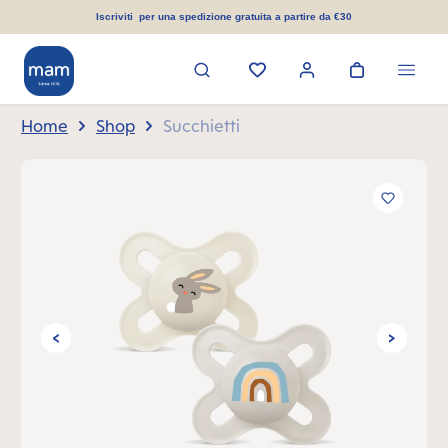
nuto principale
Iscriviti per una spedizione gratuita a partire da €30
Home
Shop
Succhietti
Salta la galleria di immagini