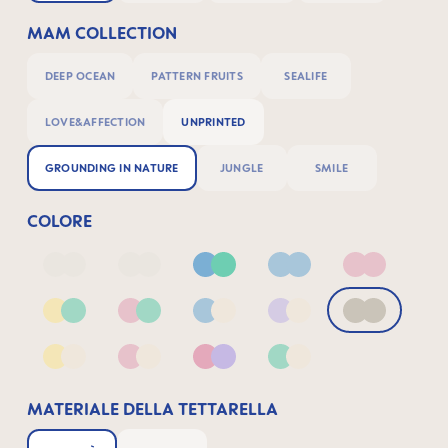
MAM COLLECTION
DEEP OCEAN
PATTERN FRUITS
SEALIFE
LOVE&AFFECTION
UNPRINTED
GROUNDING IN NATURE
JUNGLE
SMILE
COLORE
Deep Blue/Sage
Neutral2
Blue & Green
Blue
Pink
Yellow & Green
Pink & Green
Blue & Neutral
Lilac & Neutral
Neutral
Yellow & Neutral
Pink & Neutral
Pink & Lilac
Green & Neutral
MATERIALE DELLA TETTARELLA