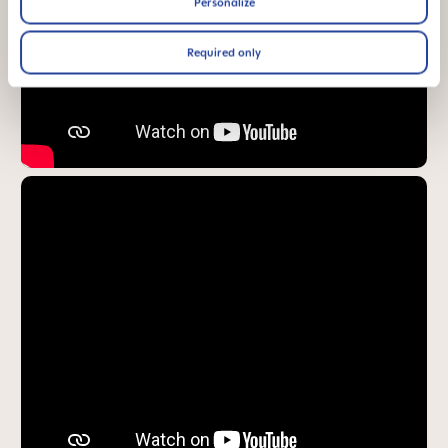
Personalize
Required only