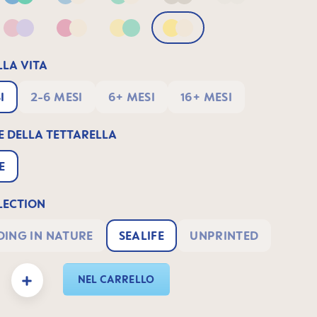
Blue & Green
Blue & Neutral
Green & Neutral
Neutral
Neutral2
 Apricot
Pink & Lilac
Pink & Neutral
Yellow & Green
Yellow & Neutral
LLA VITA
I
2-6 MESI
6+ MESI
16+ MESI
E DELLA TETTARELLA
E
ECTION
ING IN NATURE
SEALIFE
UNPRINTED
odotto: inserisci la quantità desiderata o usa i pulsanti per aumentare o diminuire 
NEL CARRELLO