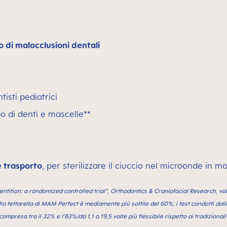
io di malocclusioni dentali
isti pediatrici
po di denti e mascelle**
e trasporto
, per sterilizzare il ciuccio nel microonde in 
dentition: a randomized controlled trial”, Orthodontics & Craniofacial Research, v
o della tettarella di MAM Perfect è mediamente più sottile del 60%; i test condotti d
compresa tra il 32% e l’83%/da 1,1 a 19,5 volte più flessibile rispetto ai tradizionali 