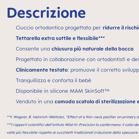
Descrizione
Ciuccio ortodontico progettato per
ridurre il risch
Tettarella extra sottile e flessibile***
Consente una
chiusura più naturale della bocca
Progettato in collaborazione con ortodontisti e dent
Clinicamente testato
: promuove il corretto svilup
Tranquillizza e conforta il bebè
Disponibile in silicone MAM SkinSoft™
Venduto in una
comoda scatola di sterilizzazione 
**Y. Wagner, R. Heinrich-Weltzien, “Effect of a thin-neck paciﬁer on primary 
***I rapporti scientifici dell’istituto Wild Hi-Precision lo confermano: il coll
volte più flessibile rispetto ai succhietti tradizionali (riduzione dello spessore 