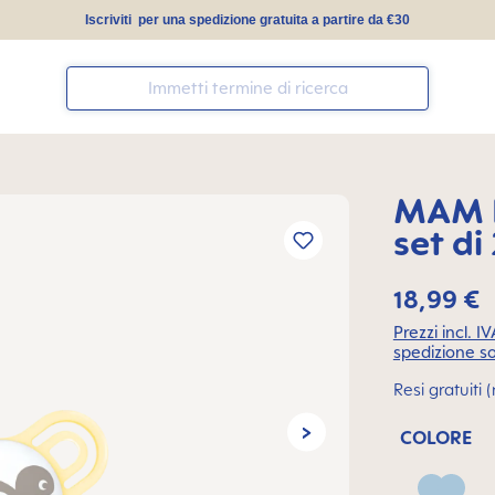
Iscriviti per una spedizione gratuita a partire da €30
MAM P
set di
18,99 €
Prezzi incl. I
spedizione so
Resi gratuiti
COLORE