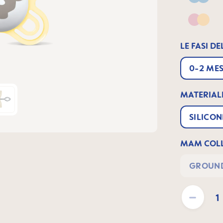
Blue
Pink &
LE FASI DE
0-2 MES
MATERIAL
SILICON
MAM COLL
GROUND
Quantità del pr