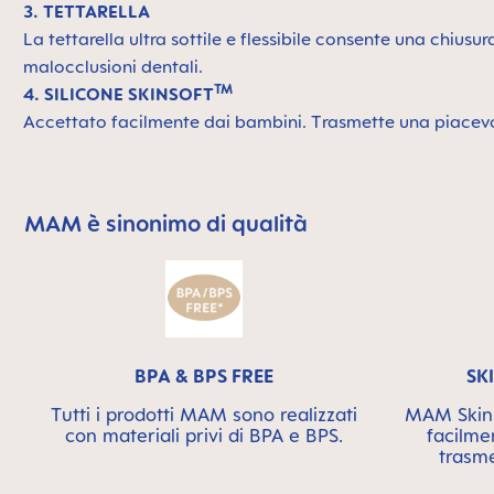
3. TETTARELLA
La tettarella ultra sottile e flessibile consente una chius
malocclusioni dentali.
TM
4. SILICONE SKINSOFT
Accettato facilmente dai bambini. Trasmette una piacevo
MAM è sinonimo di qualità
Skip MAM Means Quality Icon Bar
BPA & BPS FREE
SK
Tutti i prodotti MAM sono realizzati
MAM SkinS
con materiali privi di BPA e BPS.
facilme
trasme