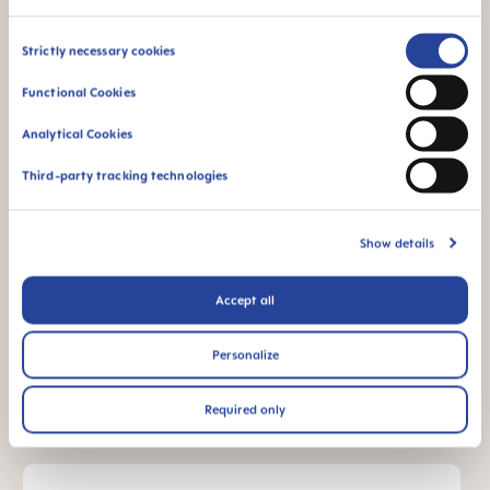
Consent
Strictly necessary cookies
Selection
Per bambini da 0
BPA & BPS FREE
Functional Cookies
mesi
Tutti i prodotti MAM
Analytical Cookies
sono realizzati con
materiali privi di BPA
Third-party tracking technologies
e BPS.
Show details
FAQ
Accept all
Personalize
Perché senza BPA e BPS?
Required only
ALTRE DOMANDE?