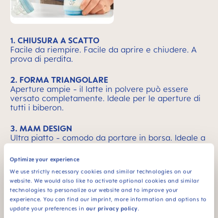
1. CHIUSURA A SCATTO
Facile da riempire. Facile da aprire e chiudere. A
prova di perdita.
2. FORMA TRIANGOLARE
Aperture ampie - il latte in polvere può essere
versato completamente. Ideale per le aperture di
tutti i biberon.
3. MAM DESIGN
Ultra piatto - comodo da portare in borsa. Ideale a
casa e in viaggio.
Optimize your experience
We use strictly necessary cookies and similar technologies on our
website. We would also like to activate optional cookies and similar
MAM è sinonimo di qualità
Skip MAM Means Quality Icon Bar
technologies to personalize our website and to improve your
experience. You can find our imprint, more information and options to
update your preferences in
our privacy policy
.