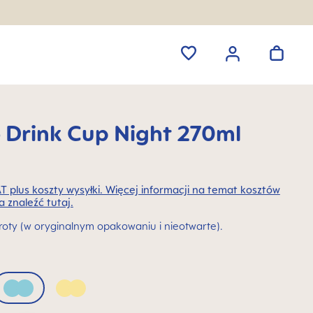
o Drink Cup Night 270ml
T plus koszty wysyłki. Więcej informacji na temat kosztów
 znaleźć tutaj.
ty (w oryginalnym opakowaniu i nieotwarte).
Sage
Sunlight