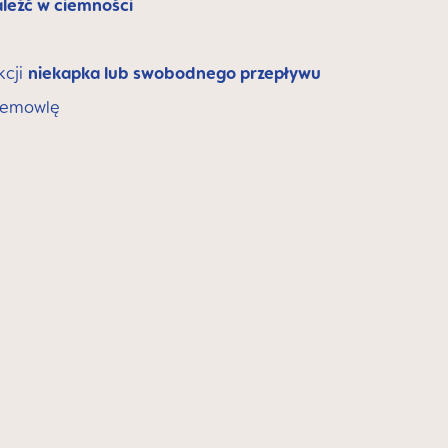
leźć w ciemności
kcji
niekapka lub swobodnego przepływu
niemowlę