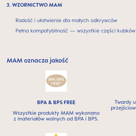
3. WZORNICTWO MAM
Radość i ułatwienie dla małych odkrywców
Pełna kompatybilność — wszystkie części kubk
MAM oznacza jakość
Skip MAM Means Quality Icon Bar
Twardy u
BPA & BPS FREE
przejściow
Wszystkie produkty MAM wykonano
z materiałów wolnych od BPA i BPS.