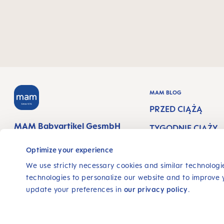
MAM BLOG
PRZED CIĄŻĄ
MAM Babyartikel GesmbH
TYGODNIE CIĄŻY
Lorenz-Mandl-Gasse 50
#PATHTOPARENT
1160 Vienna
Optimize your experience
Austria
OOD
We use strictly necessary cookies and similar technologie
technologies to personalize our website and to improve 
OBSERWUJ NAS
update your preferences in
our privacy policy
.
FACEBOOK
INSTAGRAM
YOUTUBE