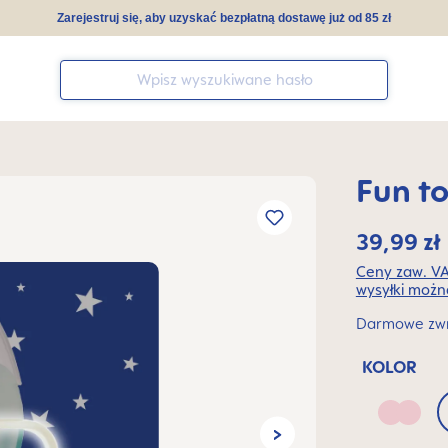
Zarejestruj się, aby uzyskać bezpłatną dostawę już od 85 zł
Fun t
39,99 zł
Ceny zaw. VA
wysyłki można
Darmowe zwro
KOLOR
Blush