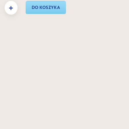
 Wprowadź żądaną ilość lub użyj przycisków, aby zwiększyć lub zmniejszyć ilość.
DO KOSZYKA