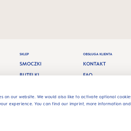
SKLEP
OBSŁUGA KLIENTA
SMOCZKI
KONTAKT
BUTELKI
FAQ
H
KARMIENIE PIERSIĄ
KOSZTY WYSYŁKI
HIGIENA JAMY
PRAWO DO
s on our website. We would also like to activate optional cookie
your experience. You can find our imprint, more information and
USTNEJ & GRYZAKI
ZWROTU
Odwołaj umowę