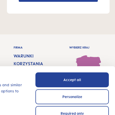
FIRMA
WYBIERZ KRAJ
WARUNKI
KORZYSTANIA
PRAWA AUTORSKIE
Accept all
OCHRONA DANYCH
Poland - Polskie
s and similar
 options to
OŚWIADCZENIE O
Personalize
DOSTĘPNOŚCI
INNOWUJ Z NAMI
Required only