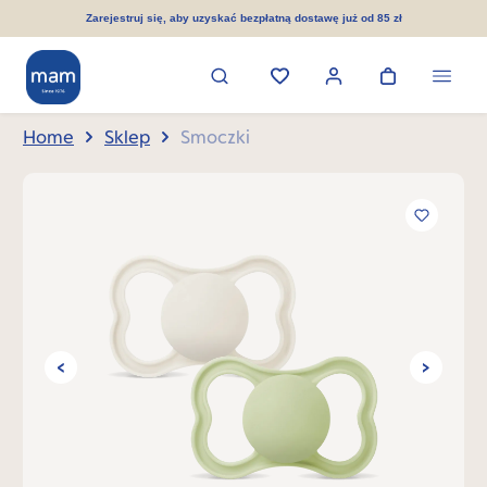
wnej zawartości
Zarejestruj się, aby uzyskać bezpłatną dostawę już od 85 zł
Home
Sklep
Smoczki
Pomiń galerię zdjęć