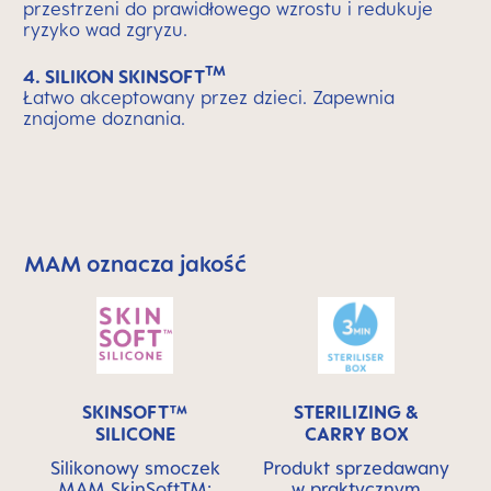
przestrzeni do prawidłowego wzrostu i redukuje
ryzyko wad zgryzu.
TM
4. SILIKON SKINSOFT
Łatwo akceptowany przez dzieci. Zapewnia
znajome doznania.
MAM oznacza jakość
Skip MAM Means Quality Icon Bar
SKINSOFT™
STERILIZING &
SILICONE
CARRY BOX
Silikonowy smoczek
Produkt sprzedawany
MAM SkinSoftTM:
w praktycznym