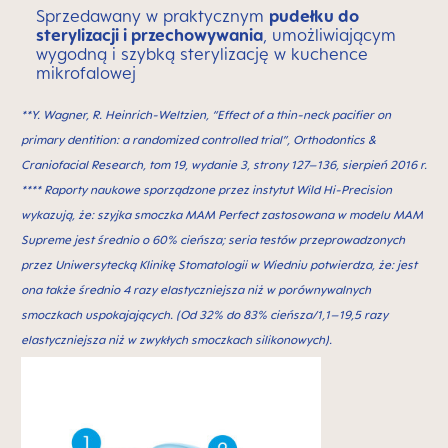
Sprzedawany w praktycznym
pudełku do
sterylizacji i przechowywania
, umożliwiającym
wygodną i szybką sterylizację w kuchence
mikrofalowej
**Y. Wagner, R. Heinrich-Weltzien, “Effect of a thin-neck paciﬁer on
primary dentition: a randomized controlled trial”, Orthodontics &
Craniofacial Research, tom 19, wydanie 3, strony 127–136, sierpień 2016 r.
**** Raporty naukowe sporządzone przez instytut Wild Hi-Precision
wykazują, że: szyjka smoczka MAM Perfect zastosowana w modelu MAM
Supreme jest średnio o 60% cieńsza; seria testów przeprowadzonych
przez Uniwersytecką Klinikę Stomatologii w Wiedniu potwierdza, że: jest
ona także średnio 4 razy elastyczniejsza niż w porównywalnych
smoczkach uspokajających. (Od 32% do 83% cieńsza/1,1–19,5 razy
elastyczniejsza niż w zwykłych smoczkach silikonowych).