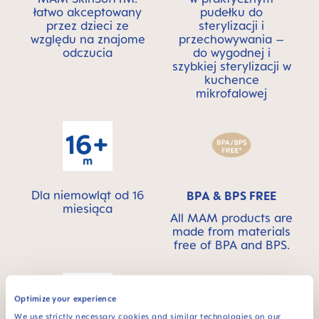
łatwo akceptowany
pudełku do
przez dzieci ze
sterylizacji i
względu na znajome
przechowywania –
odczucia
do wygodnej i
szybkiej sterylizacji w
kuchence
mikrofalowej
Dla niemowląt od 16
BPA & BPS FREE
miesiąca
All MAM products are
made from materials
free of BPA and BPS.
Optimize your experience
We use strictly necessary cookies and similar technologies on our