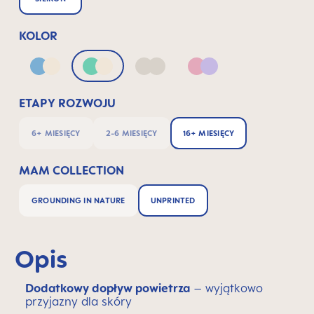
KOLOR
Blue & Neutral
Green & Neutral
Neutral
Pink & Lilac
ETAPY ROZWOJU
6+ MIESIĘCY
2-6 MIESIĘCY
16+ MIESIĘCY
MAM COLLECTION
GROUNDING IN NATURE
UNPRINTED
Opis
Dodatkowy dopływ powietrza
– wyjątkowo
przyjazny dla skóry