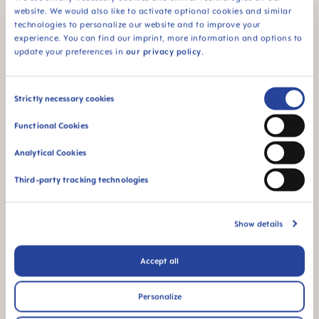
website. We would also like to activate optional cookies and similar
technologies to personalize our website and to improve your
94% NIPPLE
experience. You can find our imprint, more information and options to
ACCEPTANCE
update your preferences in
our privacy policy
.
94% niemowląt
akceptuje smoczek:
łatwo akceptowany
Consent
Strictly necessary cookies
przez dzieci ze
Selection
względu na znajome
Functional Cookies
odczucia
Analytical Cookies
*Badanie rynku przeprowadzone w latach 2010-2023 na
grupie 1,588 dzieci.
Third-party tracking technologies
Filmy o produktach
Show details
Accept all
Personalize