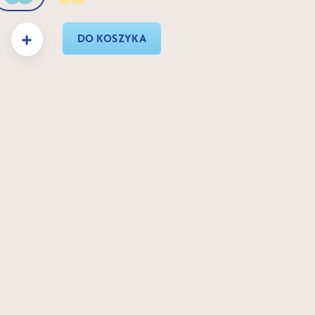
Sage
Sunlight
 Wprowadź żądaną ilość lub użyj przycisków, aby zwiększyć lub zmniejszyć ilość.
DO KOSZYKA