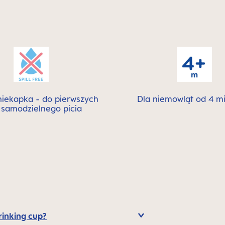
niekapka - do pierwszych
Dla niemowląt od 4 m
 samodzielnego picia
rinking cup?