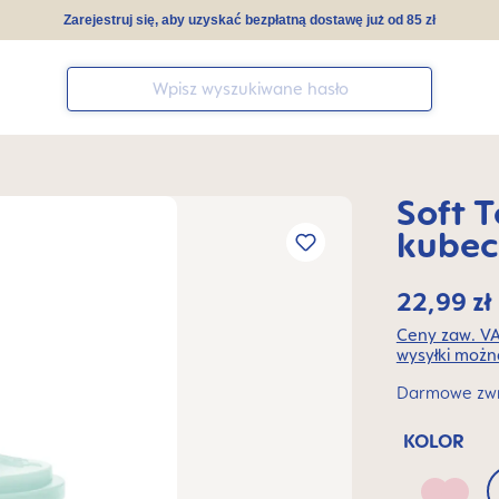
Zarejestruj się, aby uzyskać bezpłatną dostawę już od 85 zł
Soft 
kube
22,99 zł
Ceny zaw. VA
wysyłki można
Darmowe zwro
KOLOR