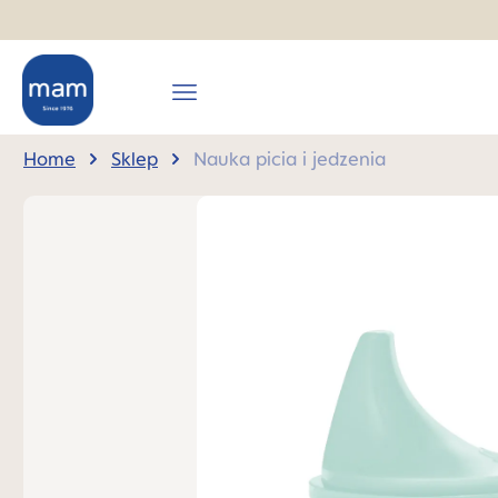
 wyszukiwania
Przejdź do głównej nawigacji
Home
Sklep
Nauka picia i jedzenia
Pomiń galerię zdjęć