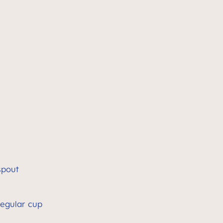
spout
regular cup