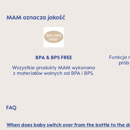
MAM oznacza jakość
Skip MAM Means Quality Icon Bar
Funkcja 
BPA & BPS FREE
prób
Wszystkie produkty MAM wykonano
z materiałów wolnych od BPA i BPS.
FAQ
When does baby switch over from the bottle to the d