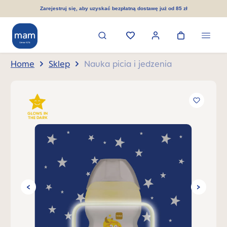
wnej zawartości
Zarejestruj się, aby uzyskać bezpłatną dostawę już od 85 zł
Home
Sklep
Nauka picia i jedzenia
Pomiń galerię zdjęć