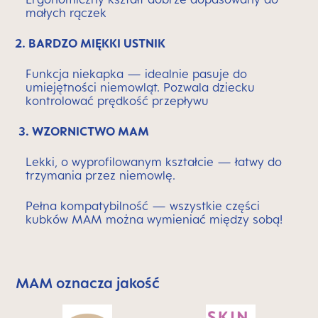
małych rączek
2. BARDZO MIĘKKI USTNIK
Funkcja niekapka — idealnie pasuje do
umiejętności niemowląt. Pozwala dziecku
kontrolować prędkość przepływu
3. WZORNICTWO MAM
Lekki, o wyprofilowanym kształcie — łatwy do
trzymania przez niemowlę.
Pełna kompatybilność — wszystkie części
kubków MAM można wymieniać między sobą!
MAM oznacza jakość
Skip MAM Means Quality Icon Bar