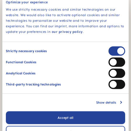
Optimize your experience
We use strictly necessary cookies and similar technologies on our
website. We would also like to activate optional cookies and similar
technologies to personalize our website and to improve your
experience. You can find our imprint, more information and options to
update your preferences in
our privacy policy
.
Funkcja świecenia w
Dla niemowląt od 4
ciemności
miesiąca
ułatwiająca
Consent
Strictly necessary cookies
znalezienie produktu
Selection
po ciemku
Functional Cookies
Analytical Cookies
Third-party tracking technologies
FAQ
Show details
When does baby switch over from the bottle
to the drinking cup?
Accept all