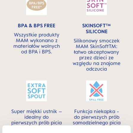
BPA & BPS FREE
SKINSOFT™
SILICONE
Wszystkie produkty
MAM wykonano z
Silikonowy smoczek
materiałów wolnych
MAM SkinSoftTM:
od BPA i BPS.
łatwo akceptowany
przez dzieci ze
względu na znajome
odczucia
Super miękki ustnik –
Funkcja niekapka -
idealny do
do pierwszych prób
pierwszych prób picia
samodzielnego picia
z kubka