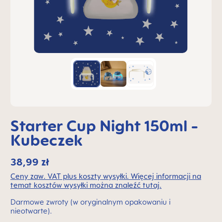
Starter Cup Night 150ml -
Kubeczek
38,99 zł
Ceny zaw. VAT plus koszty wysyłki. Więcej informacji na
temat kosztów wysyłki można znaleźć tutaj.
Darmowe zwroty (w oryginalnym opakowaniu i
nieotwarte).