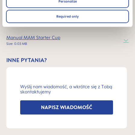
Personalize
Dlaczego produkty wolne od BPA i BPS?
Required only
INSTRUKCJE PRODUKTÓW
Manual MAM Starter Cup
Size: 0.03 MB
INNE PYTANIA?
Wyślij nam wiadomość, a wkrótce się z Tobą
skontaktujemy
NAPISZ WIADOMOŚĆ