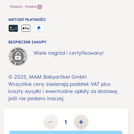
Poland - Polskie
METODY PŁATNOŚCI
BEZPIECZNE ZAKUPY
Wiele nagród i certyfikowany!
© 2025, MAM Babyartikel GmbH
Wszystkie ceny zawierają podatek VAT plus
koszty wysyłki
i ewentualne opłaty za dostawę,
jeśli nie podano inaczej.
Ilość produktu: Wprowadź żądaną ilość lub użyj przycisków, aby zwiększyć lub zmniejszyć ilość.