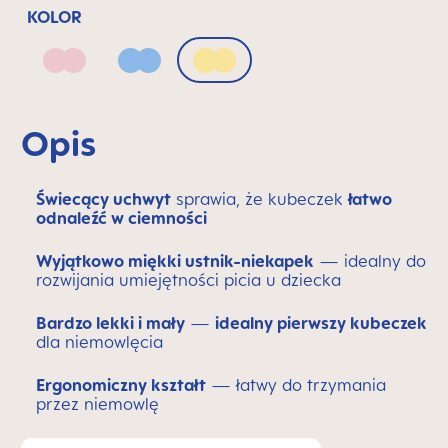
KOLOR
Blush
Powder Blue
Sunlight
Opis
Świecący uchwyt
sprawia, że kubeczek
łatwo
odnaleźć w ciemności
Wyjątkowo miękki ustnik-niekapek
— idealny do
rozwijania umiejętności picia u dziecka
Bardzo lekki i mały
—
idealny pierwszy kubeczek
dla niemowlęcia
Ergonomiczny kształt
— łatwy do trzymania
przez niemowlę