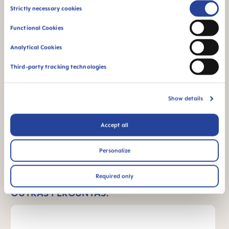
partir de materiais
Consent
Strictly necessary cookies
livres de BPA e BPS.
Selection
Functional Cookies
Analytical Cookies
Third-party tracking technologies
FAQ
Porquê eliminar o BPA e o BPS?
Show details
Accept all
INSTRUÇÕES DE USO
Personalize
Manual MAM Handles
Size: 0.03 MB
Required only
OUTRAS PERGUNTAS?