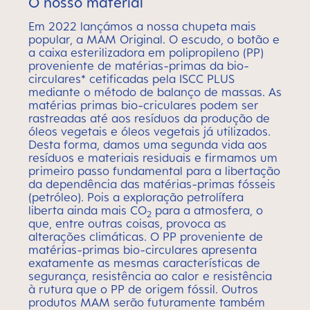
O nosso material
Em 2022 lançámos a nossa chupeta mais
popular, a MAM Original. O escudo, o botão e
a caixa esterilizadora em polipropileno (PP)
proveniente de matérias-primas da bio-
circulares* cetificadas pela ISCC PLUS
mediante o método de balanço de massas. As
matérias primas bio-criculares podem ser
rastreadas até aos resíduos da produção de
óleos vegetais e óleos vegetais já utilizados.
Desta forma, damos uma segunda vida aos
resíduos e materiais residuais e firmamos um
primeiro passo fundamental para a libertação
da dependência das matérias-primas fósseis
(petróleo). Pois a exploração petrolífera
liberta ainda mais CO
para a atmosfera, o
2
que, entre outras coisas, provoca as
alterações climáticas. O PP proveniente de
matérias-primas bio-circulares apresenta
exatamente as mesmas características de
segurança, resistência ao calor e resistência
à rutura que o PP de origem fóssil. Outros
produtos MAM serão futuramente também