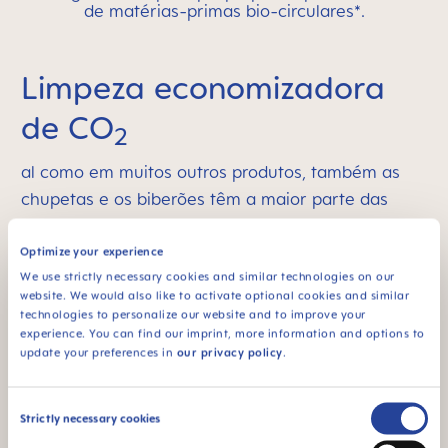
de matérias-primas bio-circulares*.
Limpeza economizadora
de CO
2
al como em muitos outros produtos, também as
chupetas e os biberões têm a maior parte das
suas emissões de CO
geradas durante a limpeza.
2
As atividades que consomem a maior parte da
Optimize your experience
We use strictly necessary cookies and similar technologies on our
energia são a esterilização e a limpeza. Apoiamos
website. We would also like to activate optional cookies and similar
os pais nestes passos e desenvolvemos soluções
technologies to personalize our website and to improve your
práticas e eficazes para a redução de CO
.
experience. You can find our imprint, more information and options to
2
update your preferences in
our privacy policy
.
Consent
Strictly necessary cookies
Selection