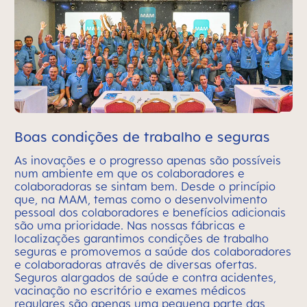
Boas condições de trabalho e seguras
As inovações e o progresso apenas são possíveis
num ambiente em que os colaboradores e
colaboradoras se sintam bem. Desde o princípio
que, na MAM, temas como o desenvolvimento
pessoal dos colaboradores e benefícios adicionais
são uma prioridade. Nas nossas fábricas e
localizações garantimos condições de trabalho
seguras e promovemos a saúde dos colaboradores
e colaboradoras através de diversas ofertas.
Seguros alargados de saúde e contra acidentes,
vacinação no escritório e exames médicos
regulares são apenas uma pequena parte das